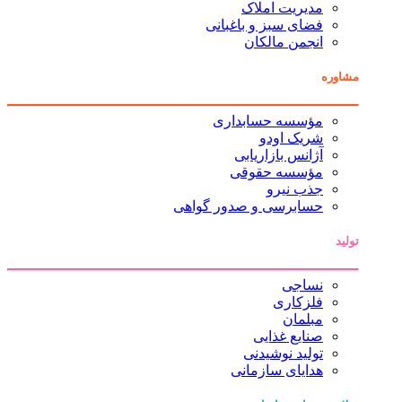
مدیریت املاک
فضای سبز و باغبانی
انجمن مالکان
مشاوره
مؤسسه حسابداری
شریک اودو
آژانس بازاریابی
مؤسسه حقوقی
جذب نیرو
حسابرسی و صدور گواهی
تولید
نساجی
فلزکاری
مبلمان
صنایع غذایی
تولید نوشیدنی
هدایای سازمانی