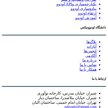
یکپارچه‌سازی وAPI اودوو
پیاده‌سازی اودوو
ارتقاء اودوو
آموزش اودوو
دانشگاه اودوونیکس
بلاگ‌ها
آپارات
انجمن‌ها
آکادمی
درباره ما
تماس با ما
همکار با ما
ارتباط با ما
شیراز، خیابان مدرس، کارخانه نوآوری
شیراز، خیابان ملاصدرا، ساختمان دیار
تهران، خیابان امام خمینی، ساختمان البان
odoonix@gmail.com