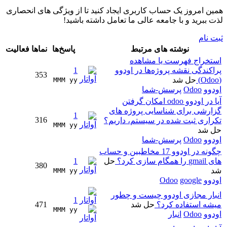
همین امروز یک حساب کاربری ایجاد کنید تا از ویژگی های انحصاری
لذت ببرید و با جامعه عالی ما تعامل داشته باشید!
ثبت نام
نوشته های مرتبط
پاسخ‌ها
نماها
فعالیت
استخراج فهرست یا مشاهده
پراکندگی نقشه پروژه‌ها در اودوو
1
353
(Odoo)
حل شد
MMM yy 
اودوو
Odoo
پرسش-شما
آیا در اودوو odoo امکان گرفتن
گزارشی برای شناسایی پروژه های
1
316
تکراری ثبت شده در سیستم، داریم؟
MMM yy 
حل شد
اودوو
Odoo
پرسش-شما
چگونه در اودوو 17 مخاطبین و حساب
های gmail را همگام سازی کرد؟
حل
1
380
شد
MMM yy 
اودوو
google
Odoo
انبار مجازی اودوو چیست و چطور
1
میشه استفاده کرد؟
حل شد
471
MMM yy 
اودوو
Odoo
انبار