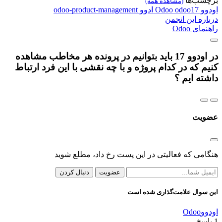
برچسب‌ها
(مشاهده همه)
اودوو
odoo17
Odoo
ادوو
odoo-product-management
درباره این انجمن
راهنمای Odoo
در اودوو 17 باید بتوانیم در پرونده هر مخاطب مشاهده
کنیم که در کدام پروژه و با چه نقشی با این فرد ارتباط
داشته ایم ؟
عضویت
هنگامی که فعالیتی در این پست رخ داد، مطلع شوید
عضویت
دنبال کردن
این سوال علامت‌گذاری شده است
اودوو
Odoo
1
پاسخ