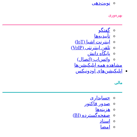
نوبت‌دهی
بهره‌وری
گفتگو
تأییدیه‌ها
اینترنت اشیا (IoT)
تلفن اینترنتی (VoIP)
پایگاه دانش
واتس‌اپ (اتصال)
مشاهده همه اپلیکیشن‌ها
اپلیکیشن‌های اودونیکس
مالی
حسابداری
صدور فاکتور
هزینه‌ها
صفحه‌گسترده (BI)
اسناد
امضا