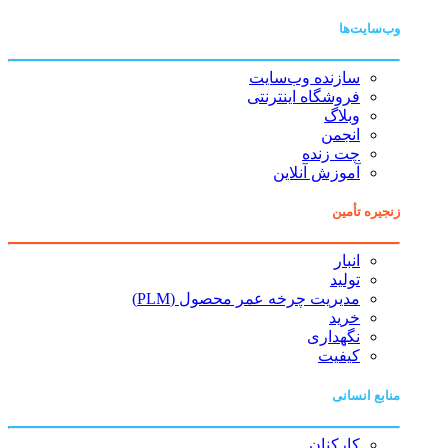
وب‌سایت‌ها
سازنده وب‌سایت
فروشگاه اینترنتی
وبلاگ
انجمن
چت زنده
آموزش آنلاین
زنجیره تأمین
انبار
تولید
مدیریت چرخه عمر محصول (PLM)
خرید
نگهداری
کیفیت
منابع انسانی
کارکنان