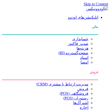
Skip to Content
اپلیکیشن‌های اودوو
مالی
حسابداری
صدور فاکتور
هزینه‌ها
صفحه‌گسترده (BI)
اسناد
امضا
فروش
مدیریت ارتباط با مشتری (CRM)
فروش
فروشگاهی (POS)
رستوران (POS)
اشتراک‌ها
اجاره