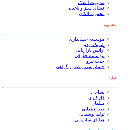
مدیریت املاک
فضای سبز و باغبانی
انجمن مالکان
مشاوره
مؤسسه حسابداری
شریک اودو
آژانس بازاریابی
مؤسسه حقوقی
جذب نیرو
حسابرسی و صدور گواهی
تولید
نساجی
فلزکاری
مبلمان
صنایع غذایی
تولید نوشیدنی
هدایای سازمانی