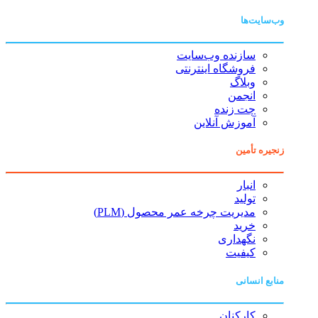
وب‌سایت‌ها
سازنده وب‌سایت
فروشگاه اینترنتی
وبلاگ
انجمن
چت زنده
آموزش آنلاین
زنجیره تأمین
انبار
تولید
مدیریت چرخه عمر محصول (PLM)
خرید
نگهداری
کیفیت
منابع انسانی
کارکنان