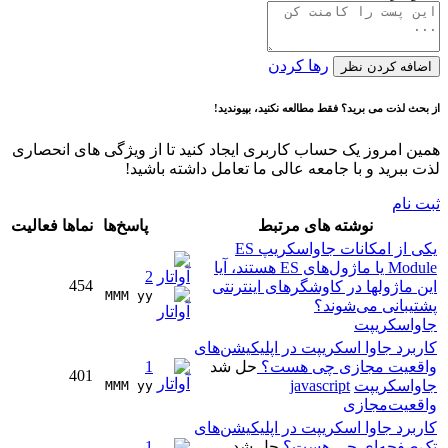
رها کردن
اضافه کردن نظر
از بحث لذت می برید؟ فقط مطالعه نکنید، بپیوندید!
همین امروز یک حساب کاربری ایجاد کنید تا از ویژگی های انحصاری
لذت ببرید و با جامعه عالی ما تعامل داشته باشید!
ثبت نام
نوشته های مرتبط
پاسخ‌ها
نماها
فعالیت
یکی از امکانات جاواسکریپ ES
Module یا ماژول‌های ES هستند، آیا
2
454
این ماژولها در کاوشگرهای اینترنتی
MMM yy 
پشتیبانی می‌شوند؟
جاواسکریپت
کاربرد جاوا اسکریپت در اپلیکیشن‌های
واقعیت مجازی چی هست؟
حل شد
1
401
جاواسکریپت
javascript
MMM yy 
واقعیت‌مجازی
کاربرد جاوا اسکریپت در اپلیکیشن‌های
تک‌صفحه‌ای چی هست؟
حل شد
1