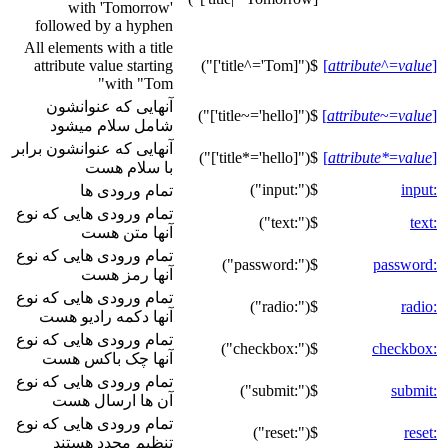
with 'Tomorrow'
followed by a hyphen
All elements with a title
attribute value starting
$("[title^='Tom']")
]
attribute
^=
value
[
with "Tom"
آنهایی که عنوانشون
$("[title~='hello']")
]
attribute
~=
value
[
شامل سلام میشود
آنهایی که عنوانشون برابر
$("[title*='hello']")
]
attribute*
=
value
[
با سلام هست
$(":input")
:input
تمام ورودی ها
تمام ورودی هایی که نوع
$(":text")
:text
آنها متن هست
تمام ورودی هایی که نوع
$(":password")
:password
آنها رمز هست
تمام ورودی هایی که نوع
$(":radio")
:radio
آنها دکمه رادیو هست
تمام ورودی هایی که نوع
$(":checkbox")
:checkbox
آنها چک باکس هست
تمام ورودی هایی که نوع
$(":submit")
:submit
آن ها ارسال هست
تمام ورودی هایی که نوع
$(":reset")
:reset
تنظیم مجدد هستند