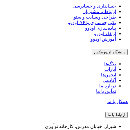
حسابداری و حسابرسی
ارتباط با مشتریان
طراحی وبسایت و سئو
یکپارچه‌سازی وAPI اودوو
پیاده‌سازی اودوو
ارتقاء اودوو
آموزش اودوو
دانشگاه اودوونیکس
بلاگ‌ها
آپارات
انجمن‌ها
آکادمی
درباره ما
تماس با ما
همکار با ما
ارتباط با ما
شیراز، خیابان مدرس، کارخانه نوآوری