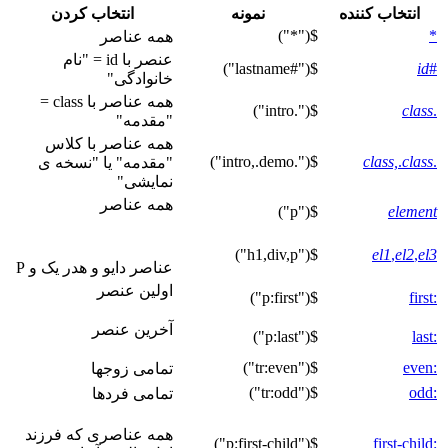
انتخاب کننده
نمونه
انتخاب کردن
$("*")
*
همه عناصر
عنصر با id = "نام
$("#lastname")
id
#
خانوادگی"
همه عناصر با class =
$(".intro")
class
.
"مقدمه"
همه عناصر با کلاس
$(".intro,.demo")
class,
.
class
.
"مقدمه" یا "نسخه ی
نمایشی"
همه عناصر
$("p")
element
$("h1,div,p")
el1
,
el2
,
el3
عناصر دایو و هدر یک و P
اولین عنصر
$("p:first")
:first
آخرین عنصر
$("p:last")
:last
$("tr:even")
:even
تمامی زوجها
$("tr:odd")
:odd
تمامی فردها
همه عناصری که فرزند
$("p:first-child")
:first-child