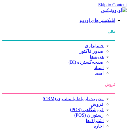
Skip to Content
اپلیکیشن‌های اودوو
مالی
حسابداری
صدور فاکتور
هزینه‌ها
صفحه‌گسترده (BI)
اسناد
امضا
فروش
مدیریت ارتباط با مشتری (CRM)
فروش
فروشگاهی (POS)
رستوران (POS)
اشتراک‌ها
اجاره