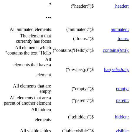
,
$(":header")
:header
...
All animated elements
$(":animated")
:animated
The element that
$(":focus")
:focus
currently has focus
All elements which
$(":contains('Hello')")
text
)
:contains(
contains the text "Hello"
All
elements that have a
$("div:has(p)")
selector
)
:has(
element
All elements that are
$(":empty")
:empty
empty
All elements that are a
$(":parent")
:parent
parent of another element
All hidden
$("p:hidden")
:hidden
elements
All visible tables
$("table:visible")
:visible