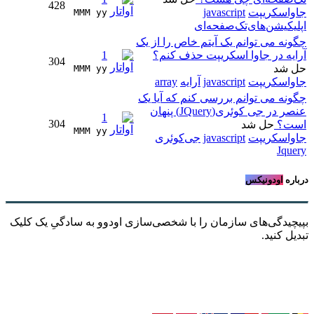
428
جاواسکریپت
javascript
MMM yy 
اپلیکیشن‌های‌تک‌صفحه‌ای
چگونه می توانم یک آیتم خاص را از یک
آرایه در جاوا اسکریپت حذف کنم؟
1
304
حل شد
MMM yy 
جاواسکریپت
javascript
آرایه
array
چگونه می توانم بررسی کنم که آیا یک
عنصر در جی کوئری(JQuery) پنهان
1
304
است؟
حل شد
MMM yy 
جاواسکریپت
javascript
جی‌کوئری
Jquery
درباره
اودونیکس
بپیچیدگی‌های سازمان را با شخصی‌سازی اودوو به سادگیِ یک کلیک
تبدیل کنید.