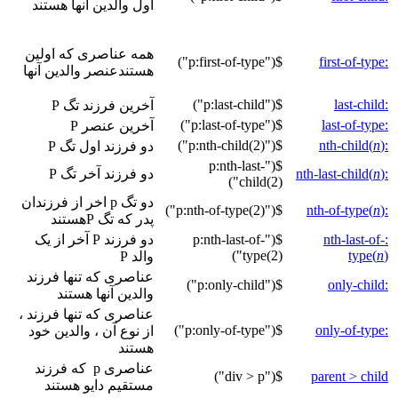
اول والدین آنها هستند
همه عناصری که اولین
$("p:first-of-type")
:first-of-type
هستندعنصر والدین آنها
$("p:last-child")
:last-child
آخرین فرزند تگ P
$("p:last-of-type")
:last-of-type
آخرین عنصر P
$("p:nth-child(2)")
n
)
:nth-child(
دو فرزند اول تگ P
$("p:nth-last-
:nth-last-child(
)
n
دو فرزند آخر تگ P
child(2)")
دو تگ p اخر از فرزندان
$("p:nth-of-type(2)")
n
)
:nth-of-type(
پدر که تگ Pهستند
:nth-last-of-
$("p:nth-last-of-
دو فرزند P آخر از یک
type(2)")
type(
n
)
والد P
عناصری که تنها فرزند
$("p:only-child")
:only-child
والدین آنها هستند
عناصری که تنها فرزند ،
$("p:only-of-type")
:only-of-type
از نوع آن ، والدین خود
هستند
عناصری p که فرزند
$("div > p")
parent > child
مستقیم دایو هستند