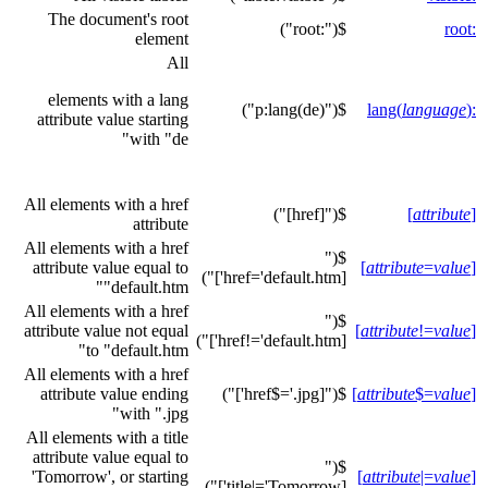
The document's root
$(":root")
:root
element
All
elements with a lang
$("p:lang(de)")
language
)
:lang(
attribute value starting
with "de"
All elements with a href
$("[href]")
]
attribute
[
attribute
All elements with a href
$("
attribute value equal to
]
attribute
=
value
[
[href='default.htm']")
"default.htm"
All elements with a href
$("
attribute value not equal
]
attribute
!=
value
[
[href!='default.htm']")
to "default.htm"
All elements with a href
attribute value ending
$("[href$='.jpg']")
]
attribute
$=
value
[
with ".jpg"
All elements with a title
attribute value equal to
$("
'Tomorrow', or starting
]
attribute
|=
value
[
[title|='Tomorrow']")