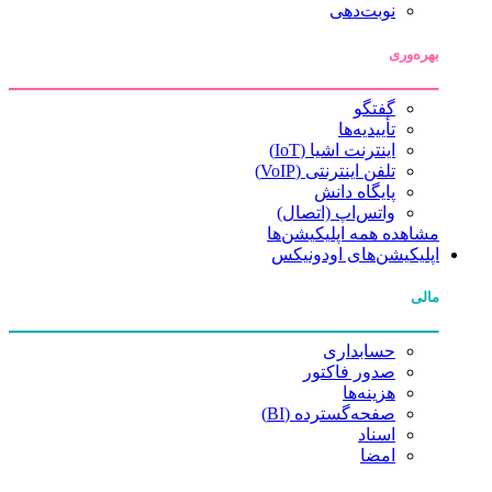
نوبت‌دهی
بهره‌وری
گفتگو
تأییدیه‌ها
اینترنت اشیا (IoT)
تلفن اینترنتی (VoIP)
پایگاه دانش
واتس‌اپ (اتصال)
مشاهده همه اپلیکیشن‌ها
اپلیکیشن‌های اودونیکس
مالی
حسابداری
صدور فاکتور
هزینه‌ها
صفحه‌گسترده (BI)
اسناد
امضا