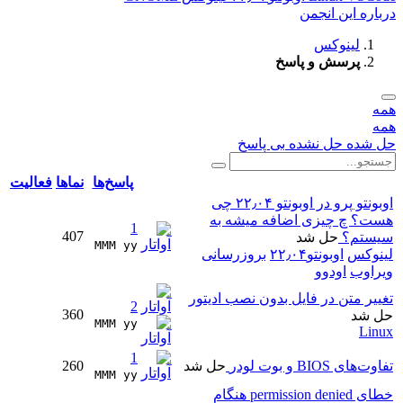
درباره این انجمن
لینوکس
پرسش و پاسخ
همه
همه
حل شده
حل نشده
بی پاسخ
پاسخ‌ها
نماها
فعالیت
اوبونتو پرو در اوبونتو ۲۲٫۰۴ چی
هست؟ چ چیزی اضافه میشه به
1
407
سیستم؟
حل شد
MMM yy 
لینوکس
اوبونتو۲۲٫۰۴
بروزرسانی
ویراوب
اودوو
تغییر متن در فایل بدون نصب ادیتور
2
360
حل شد
MMM yy 
Linux
1
تفاوت‌های BIOS و بوت لودر
حل شد
260
MMM yy 
خطای permission denied هنگام