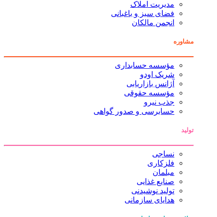
مدیریت املاک
فضای سبز و باغبانی
انجمن مالکان
مشاوره
مؤسسه حسابداری
شریک اودو
آژانس بازاریابی
مؤسسه حقوقی
جذب نیرو
حسابرسی و صدور گواهی
تولید
نساجی
فلزکاری
مبلمان
صنایع غذایی
تولید نوشیدنی
هدایای سازمانی