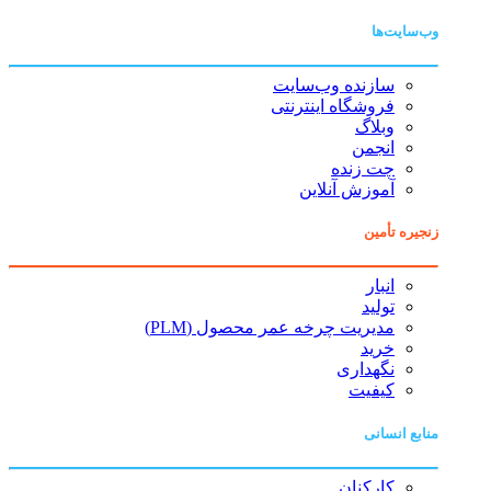
وب‌سایت‌ها
سازنده وب‌سایت
فروشگاه اینترنتی
وبلاگ
انجمن
چت زنده
آموزش آنلاین
زنجیره تأمین
انبار
تولید
مدیریت چرخه عمر محصول (PLM)
خرید
نگهداری
کیفیت
منابع انسانی
کارکنان