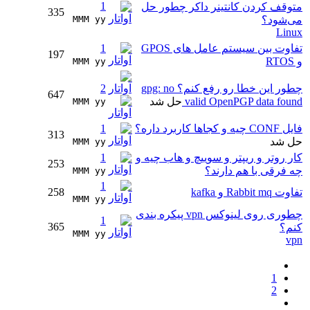
1
متوقف کردن کانتینر داکر چطور حل
335
می‌شود؟
MMM yy 
Linux
تفاوت بین سیستم عامل های GPOS
1
197
و RTOS
MMM yy 
چطور این خطا رو رفع کنم؟ gpg: no
2
647
valid OpenPGP data found
حل شد
MMM yy 
فایل CONF چیه و کجاها کاربرد داره؟
1
313
حل شد
MMM yy 
کار روتر و ریپتر و سوییچ و هاب چیه و
1
253
چه فرقی با هم دارند؟
MMM yy 
1
تفاوت Rabbit mq و kafka
258
MMM yy 
چطوری روی لینوکس vpn پیکره بندی
1
365
کنم؟
MMM yy 
vpn
1
2