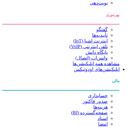
نوبت‌دهی
بهره‌وری
گفتگو
تأییدیه‌ها
اینترنت اشیا (IoT)
تلفن اینترنتی (VoIP)
پایگاه دانش
واتس‌اپ (اتصال)
مشاهده همه اپلیکیشن‌ها
اپلیکیشن‌های اودونیکس
مالی
حسابداری
صدور فاکتور
هزینه‌ها
صفحه‌گسترده (BI)
اسناد
امضا