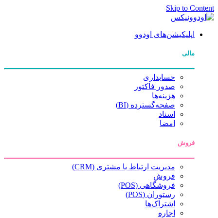
Skip to Content
اپلیکیشن‌های اودوو
مالی
حسابداری
صدور فاکتور
هزینه‌ها
صفحه‌گسترده (BI)
اسناد
امضا
فروش
مدیریت ارتباط با مشتری (CRM)
فروش
فروشگاهی (POS)
رستوران (POS)
اشتراک‌ها
اجاره