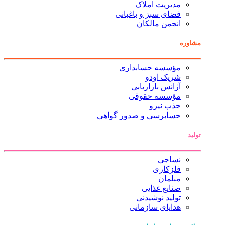
مدیریت املاک
فضای سبز و باغبانی
انجمن مالکان
مشاوره
مؤسسه حسابداری
شریک اودو
آژانس بازاریابی
مؤسسه حقوقی
جذب نیرو
حسابرسی و صدور گواهی
تولید
نساجی
فلزکاری
مبلمان
صنایع غذایی
تولید نوشیدنی
هدایای سازمانی