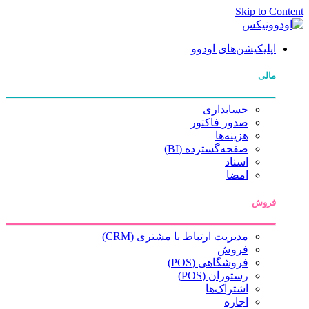
Skip to Content
اپلیکیشن‌های اودوو
مالی
حسابداری
صدور فاکتور
هزینه‌ها
صفحه‌گسترده (BI)
اسناد
امضا
فروش
مدیریت ارتباط با مشتری (CRM)
فروش
فروشگاهی (POS)
رستوران (POS)
اشتراک‌ها
اجاره