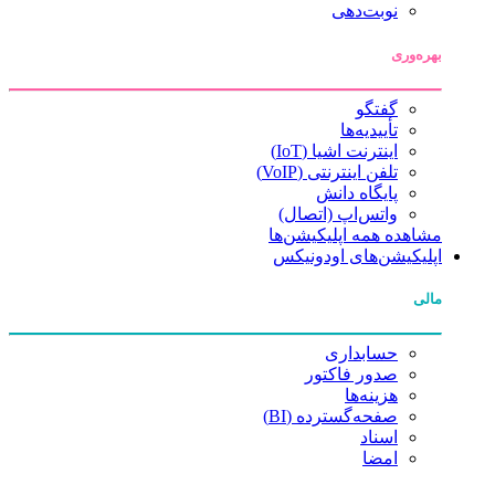
نوبت‌دهی
بهره‌وری
گفتگو
تأییدیه‌ها
اینترنت اشیا (IoT)
تلفن اینترنتی (VoIP)
پایگاه دانش
واتس‌اپ (اتصال)
مشاهده همه اپلیکیشن‌ها
اپلیکیشن‌های اودونیکس
مالی
حسابداری
صدور فاکتور
هزینه‌ها
صفحه‌گسترده (BI)
اسناد
امضا