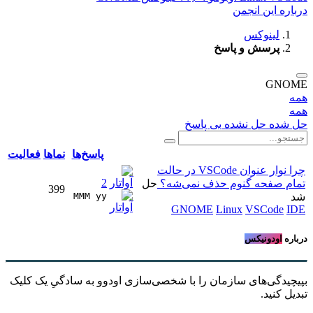
درباره این انجمن
لینوکس
پرسش و پاسخ
GNOME
همه
همه
حل شده
حل نشده
بی پاسخ
پاسخ‌ها
نماها
فعالیت
چرا نوار عنوان VSCode در حالت
2
تمام صفحه گنوم حذف نمی‌شه؟
حل
399
شد
MMM yy 
GNOME
Linux
VSCode
IDE
درباره
اودونیکس
بپیچیدگی‌های سازمان را با شخصی‌سازی اودوو به سادگیِ یک کلیک
تبدیل کنید.