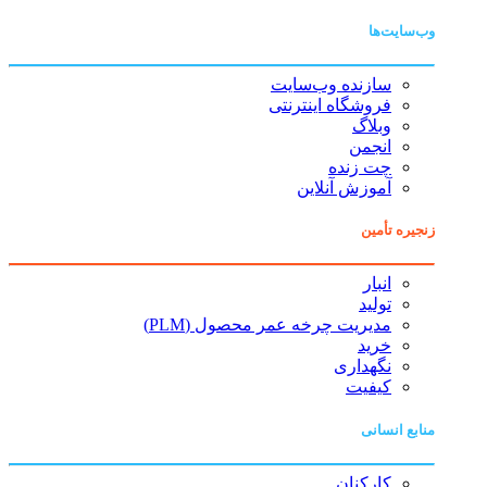
وب‌سایت‌ها
سازنده وب‌سایت
فروشگاه اینترنتی
وبلاگ
انجمن
چت زنده
آموزش آنلاین
زنجیره تأمین
انبار
تولید
مدیریت چرخه عمر محصول (PLM)
خرید
نگهداری
کیفیت
منابع انسانی
کارکنان