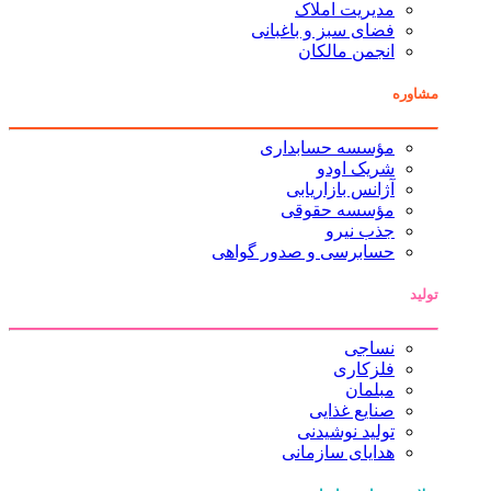
مدیریت املاک
فضای سبز و باغبانی
انجمن مالکان
مشاوره
مؤسسه حسابداری
شریک اودو
آژانس بازاریابی
مؤسسه حقوقی
جذب نیرو
حسابرسی و صدور گواهی
تولید
نساجی
فلزکاری
مبلمان
صنایع غذایی
تولید نوشیدنی
هدایای سازمانی