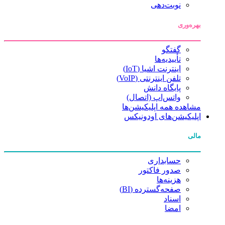
نوبت‌دهی
بهره‌وری
گفتگو
تأییدیه‌ها
اینترنت اشیا (IoT)
تلفن اینترنتی (VoIP)
پایگاه دانش
واتس‌اپ (اتصال)
مشاهده همه اپلیکیشن‌ها
اپلیکیشن‌های اودونیکس
مالی
حسابداری
صدور فاکتور
هزینه‌ها
صفحه‌گسترده (BI)
اسناد
امضا