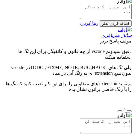
رها کردن
اضافه کردن نظر
ساناز میرباقری
مولف
پاسخ برتر
دقیق نمیدونم vscode از چه قانون و کانفیگی برای این تگ ها
استفاده میکنه
ولی تگ های TODO , FIXME, NOTE, BUG,HACKدر vscode
بدون هیچ extension ای به رنگ آبی در میاد
میتونید extension های متفاوتی را برای این کار نصب کنید که تگ ها
را با رنگ خاصی براتون نشان بده
3