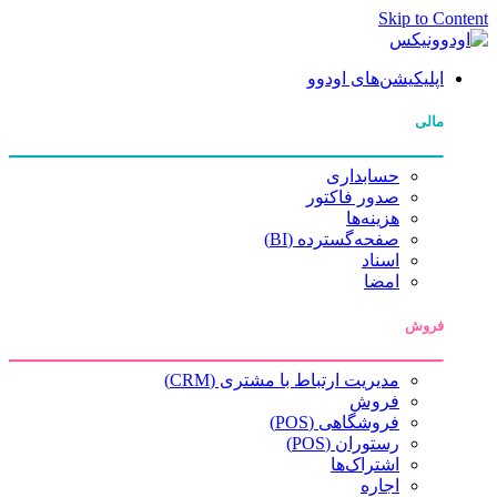
Skip to Content
اپلیکیشن‌های اودوو
مالی
حسابداری
صدور فاکتور
هزینه‌ها
صفحه‌گسترده (BI)
اسناد
امضا
فروش
مدیریت ارتباط با مشتری (CRM)
فروش
فروشگاهی (POS)
رستوران (POS)
اشتراک‌ها
اجاره