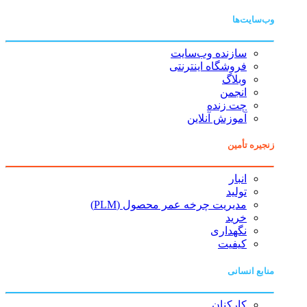
وب‌سایت‌ها
سازنده وب‌سایت
فروشگاه اینترنتی
وبلاگ
انجمن
چت زنده
آموزش آنلاین
زنجیره تأمین
انبار
تولید
مدیریت چرخه عمر محصول (PLM)
خرید
نگهداری
کیفیت
منابع انسانی
کارکنان