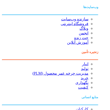
وب‌سایت‌ها
سازنده وب‌سایت
فروشگاه اینترنتی
وبلاگ
انجمن
چت زنده
آموزش آنلاین
زنجیره تأمین
انبار
تولید
مدیریت چرخه عمر محصول (PLM)
خرید
نگهداری
کیفیت
منابع انسانی
کارکنان