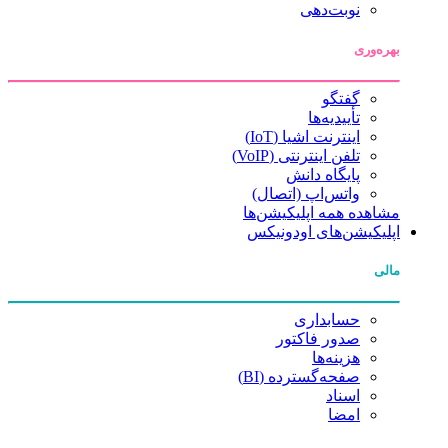
نوبت‌دهی
بهره‌وری
گفتگو
تأییدیه‌ها
اینترنت اشیا (IoT)
تلفن اینترنتی (VoIP)
پایگاه دانش
واتس‌اپ (اتصال)
مشاهده همه اپلیکیشن‌ها
اپلیکیشن‌های اودونیکس
مالی
حسابداری
صدور فاکتور
هزینه‌ها
صفحه‌گسترده (BI)
اسناد
امضا