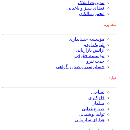
مدیریت املاک
فضای سبز و باغبانی
انجمن مالکان
مشاوره
مؤسسه حسابداری
شریک اودو
آژانس بازاریابی
مؤسسه حقوقی
جذب نیرو
حسابرسی و صدور گواهی
تولید
نساجی
فلزکاری
مبلمان
صنایع غذایی
تولید نوشیدنی
هدایای سازمانی