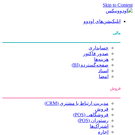
Skip to Content
اپلیکیشن‌های اودوو
مالی
حسابداری
صدور فاکتور
هزینه‌ها
صفحه‌گسترده (BI)
اسناد
امضا
فروش
مدیریت ارتباط با مشتری (CRM)
فروش
فروشگاهی (POS)
رستوران (POS)
اشتراک‌ها
اجاره