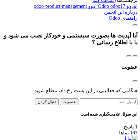
برچسب‌ها
(مشاهده همه)
اودوو
odoo17
Odoo
ادوو
odoo-product-management
درباره این انجمن
راهنمای Odoo
آیا آپدیت ها بصورت سیستمی و خودکار نصب می شود و
یا با اطلاع رسانی ؟
عضویت
هنگامی که فعالیتی در این پست رخ داد، مطلع شوید
عضویت
دنبال کردن
این سوال علامت‌گذاری شده است
1
پاسخ
163
نماها