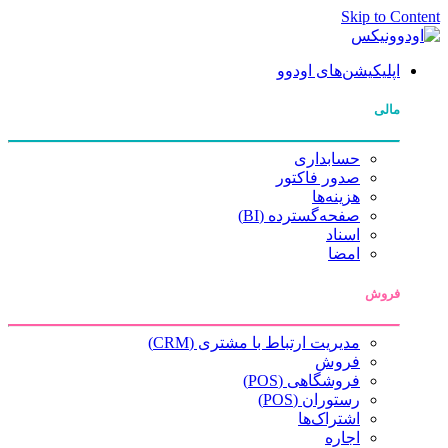
Skip to Content
اپلیکیشن‌های اودوو
مالی
حسابداری
صدور فاکتور
هزینه‌ها
صفحه‌گسترده (BI)
اسناد
امضا
فروش
مدیریت ارتباط با مشتری (CRM)
فروش
فروشگاهی (POS)
رستوران (POS)
اشتراک‌ها
اجاره