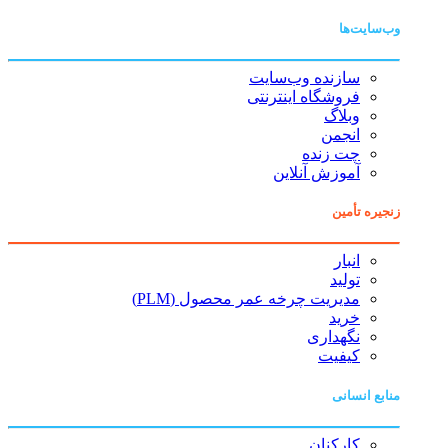
وب‌سایت‌ها
سازنده وب‌سایت
فروشگاه اینترنتی
وبلاگ
انجمن
چت زنده
آموزش آنلاین
زنجیره تأمین
انبار
تولید
مدیریت چرخه عمر محصول (PLM)
خرید
نگهداری
کیفیت
منابع انسانی
کارکنان