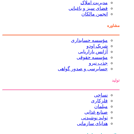
مدیریت املاک
فضای سبز و باغبانی
انجمن مالکان
مشاوره
مؤسسه حسابداری
شریک اودو
آژانس بازاریابی
مؤسسه حقوقی
جذب نیرو
حسابرسی و صدور گواهی
تولید
نساجی
فلزکاری
مبلمان
صنایع غذایی
تولید نوشیدنی
هدایای سازمانی