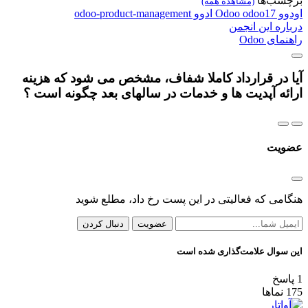
برچسب‌ها
(مشاهده همه)
اودوو
odoo17
Odoo
ادوو
odoo-product-management
درباره این انجمن
راهنمای Odoo
آیا در قرارداد کاملا شفاف، مشخص می شود که هزینه
ارائه آپدیت ها و خدمات در سالهای بعد چگونه است ؟
عضویت
هنگامی که فعالیتی در این پست رخ داد، مطلع شوید
عضویت
دنبال کردن
این سوال علامت‌گذاری شده است
1
پاسخ
175
نماها