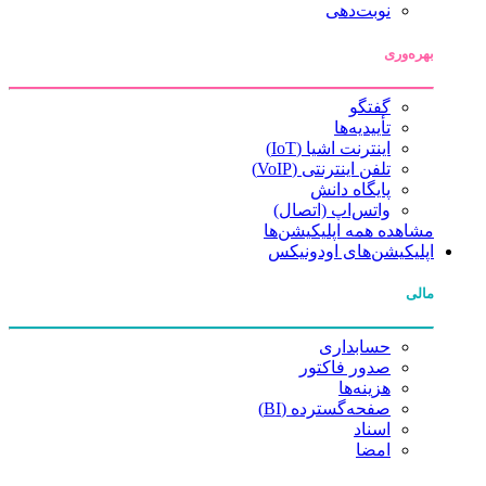
نوبت‌دهی
بهره‌وری
گفتگو
تأییدیه‌ها
اینترنت اشیا (IoT)
تلفن اینترنتی (VoIP)
پایگاه دانش
واتس‌اپ (اتصال)
مشاهده همه اپلیکیشن‌ها
اپلیکیشن‌های اودونیکس
مالی
حسابداری
صدور فاکتور
هزینه‌ها
صفحه‌گسترده (BI)
اسناد
امضا