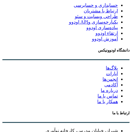
حسابداری و حسابرسی
ارتباط با مشتریان
طراحی وبسایت و سئو
یکپارچه‌سازی وAPI اودوو
پیاده‌سازی اودوو
ارتقاء اودوو
آموزش اودوو
دانشگاه اودوونیکس
بلاگ‌ها
آپارات
انجمن‌ها
آکادمی
درباره ما
تماس با ما
همکار با ما
ارتباط با ما
شیراز، خیابان مدرس، کارخانه نوآوری