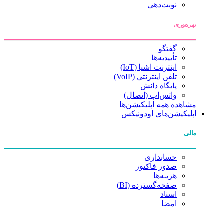
نوبت‌دهی
بهره‌وری
گفتگو
تأییدیه‌ها
اینترنت اشیا (IoT)
تلفن اینترنتی (VoIP)
پایگاه دانش
واتس‌اپ (اتصال)
مشاهده همه اپلیکیشن‌ها
اپلیکیشن‌های اودونیکس
مالی
حسابداری
صدور فاکتور
هزینه‌ها
صفحه‌گسترده (BI)
اسناد
امضا