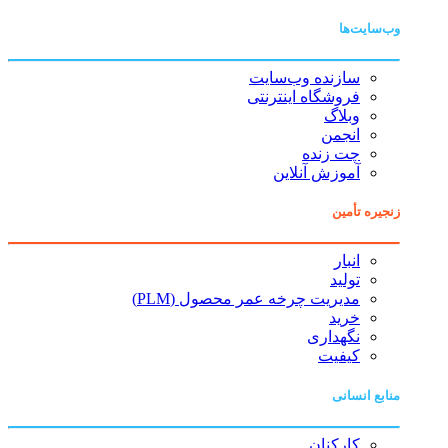
وب‌سایت‌ها
سازنده وب‌سایت
فروشگاه اینترنتی
وبلاگ
انجمن
چت زنده
آموزش آنلاین
زنجیره تأمین
انبار
تولید
مدیریت چرخه عمر محصول (PLM)
خرید
نگهداری
کیفیت
منابع انسانی
کارکنان