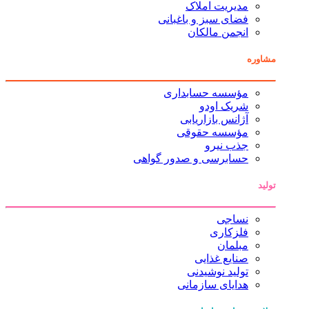
مدیریت املاک
فضای سبز و باغبانی
انجمن مالکان
مشاوره
مؤسسه حسابداری
شریک اودو
آژانس بازاریابی
مؤسسه حقوقی
جذب نیرو
حسابرسی و صدور گواهی
تولید
نساجی
فلزکاری
مبلمان
صنایع غذایی
تولید نوشیدنی
هدایای سازمانی