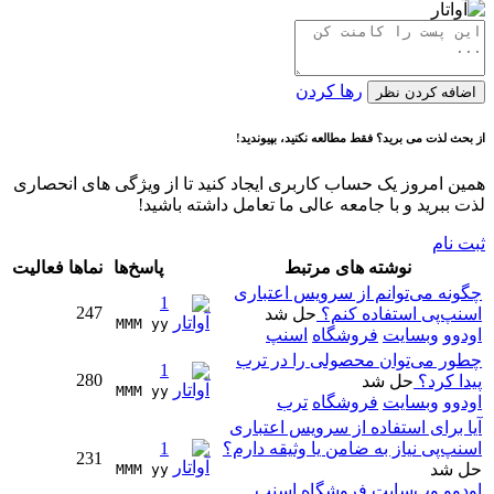
رها کردن
اضافه کردن نظر
از بحث لذت می برید؟ فقط مطالعه نکنید، بپیوندید!
همین امروز یک حساب کاربری ایجاد کنید تا از ویژگی های انحصاری
لذت ببرید و با جامعه عالی ما تعامل داشته باشید!
ثبت نام
نوشته های مرتبط
پاسخ‌ها
نماها
فعالیت
چگونه می‌توانم از سرویس اعتباری
1
247
اسنپ‌پی استفاده کنم؟
حل شد
MMM yy 
اودوو
وبسایت
فروشگاه
اسنپ
چطور می‌توان محصولی را در ترب
1
280
پیدا کرد؟
حل شد
MMM yy 
اودوو
وبسایت
فروشگاه
ترب
آیا برای استفاده از سرویس اعتباری
اسنپ‌پی نیاز به ضامن یا وثیقه دارم؟
1
231
حل شد
MMM yy 
اودوو
وب‌سایت
فروشگاه
اسنپ