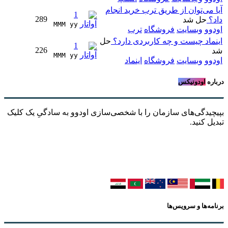
آیا می‌توان از طریق ترب خرید انجام
1
289
داد؟
حل شد
MMM yy 
اودوو
وبسایت
فروشگاه
ترب
اینماد چیست و چه کاربردی دارد؟
حل
1
226
شد
MMM yy 
اودوو
وبسایت
فروشگاه
اینماد
درباره
اودونیکس
بپیچیدگی‌های سازمان را با شخصی‌سازی اودوو به سادگیِ یک کلیک
تبدیل کنید.
برنامه‌ها و سرویس‌ها