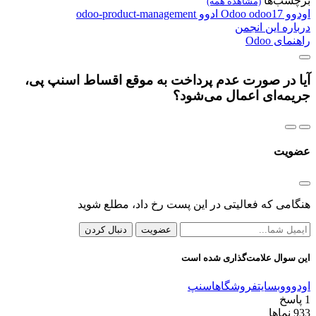
برچسب‌ها
(مشاهده همه)
اودوو
odoo17
Odoo
ادوو
odoo-product-management
درباره این انجمن
راهنمای Odoo
آیا در صورت عدم پرداخت به موقع اقساط اسنپ پی،
جریمه‌ای اعمال می‌شود؟
عضویت
هنگامی که فعالیتی در این پست رخ داد، مطلع شوید
عضویت
دنبال کردن
این سوال علامت‌گذاری شده است
اودوو
وبسایت
فروشگاه
اسنپ
1
پاسخ
933
نماها