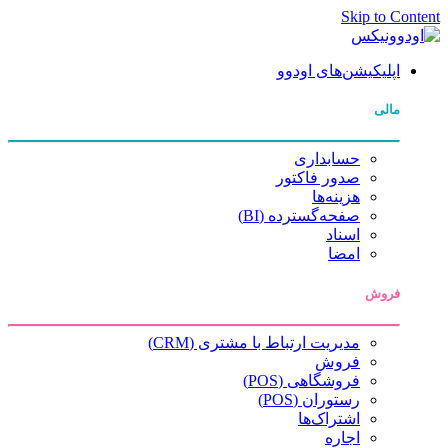
Skip to Content
اپلیکیشن‌های اودوو
مالی
حسابداری
صدور فاکتور
هزینه‌ها
صفحه‌گسترده (BI)
اسناد
امضا
فروش
مدیریت ارتباط با مشتری (CRM)
فروش
فروشگاهی (POS)
رستوران (POS)
اشتراک‌ها
اجاره