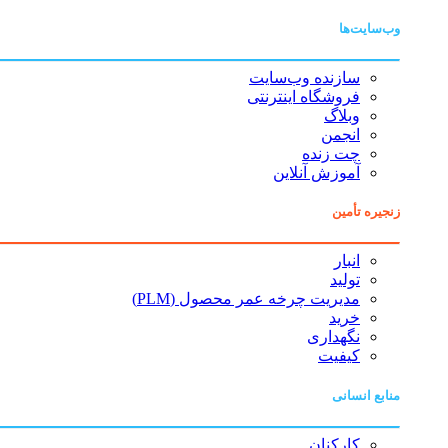
وب‌سایت‌ها
سازنده وب‌سایت
فروشگاه اینترنتی
وبلاگ
انجمن
چت زنده
آموزش آنلاین
زنجیره تأمین
انبار
تولید
مدیریت چرخه عمر محصول (PLM)
خرید
نگهداری
کیفیت
منابع انسانی
کارکنان