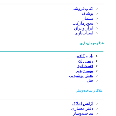
کتاب‌فروشی
پوشاک
مبلمان
سوپرمارکت
ابزار و یراق
اسباب‌بازی
غذا و مهمان‌داری
بار و کافه
رستوران
فست‌فود
مهمان‌پذیر
پخش نوشیدنی
هتل
املاک و ساخت‌وساز
آژانس املاک
دفتر معماری
ساخت‌وساز