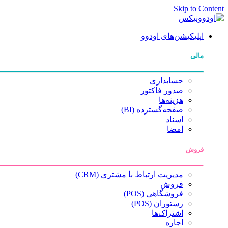
Skip to Content
اپلیکیشن‌های اودوو
مالی
حسابداری
صدور فاکتور
هزینه‌ها
صفحه‌گسترده (BI)
اسناد
امضا
فروش
مدیریت ارتباط با مشتری (CRM)
فروش
فروشگاهی (POS)
رستوران (POS)
اشتراک‌ها
اجاره