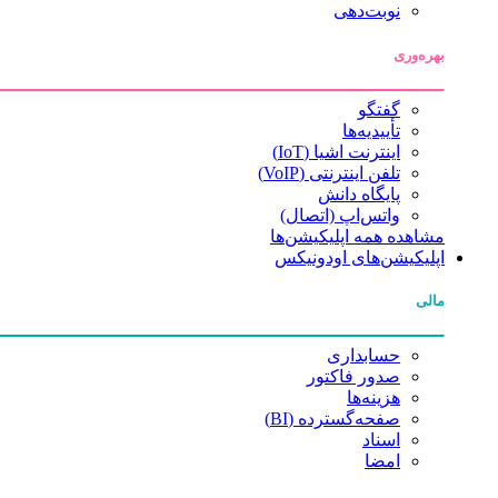
نوبت‌دهی
بهره‌وری
گفتگو
تأییدیه‌ها
اینترنت اشیا (IoT)
تلفن اینترنتی (VoIP)
پایگاه دانش
واتس‌اپ (اتصال)
مشاهده همه اپلیکیشن‌ها
اپلیکیشن‌های اودونیکس
مالی
حسابداری
صدور فاکتور
هزینه‌ها
صفحه‌گسترده (BI)
اسناد
امضا