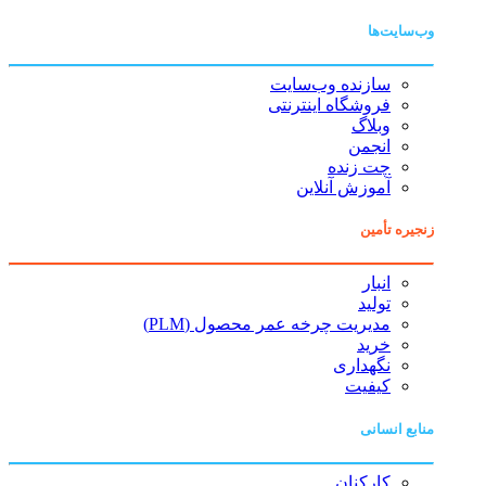
وب‌سایت‌ها
سازنده وب‌سایت
فروشگاه اینترنتی
وبلاگ
انجمن
چت زنده
آموزش آنلاین
زنجیره تأمین
انبار
تولید
مدیریت چرخه عمر محصول (PLM)
خرید
نگهداری
کیفیت
منابع انسانی
کارکنان