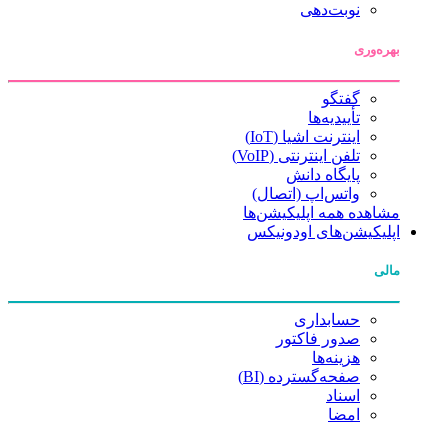
نوبت‌دهی
بهره‌وری
گفتگو
تأییدیه‌ها
اینترنت اشیا (IoT)
تلفن اینترنتی (VoIP)
پایگاه دانش
واتس‌اپ (اتصال)
مشاهده همه اپلیکیشن‌ها
اپلیکیشن‌های اودونیکس
مالی
حسابداری
صدور فاکتور
هزینه‌ها
صفحه‌گسترده (BI)
اسناد
امضا