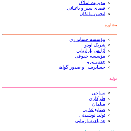
مدیریت املاک
فضای سبز و باغبانی
انجمن مالکان
مشاوره
مؤسسه حسابداری
شریک اودو
آژانس بازاریابی
مؤسسه حقوقی
جذب نیرو
حسابرسی و صدور گواهی
تولید
نساجی
فلزکاری
مبلمان
صنایع غذایی
تولید نوشیدنی
هدایای سازمانی