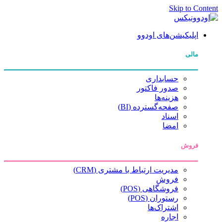
Skip to Content
اپلیکیشن‌های اودوو
مالی
حسابداری
صدور فاکتور
هزینه‌ها
صفحه‌گسترده (BI)
اسناد
امضا
فروش
مدیریت ارتباط با مشتری (CRM)
فروش
فروشگاهی (POS)
رستوران (POS)
اشتراک‌ها
اجاره