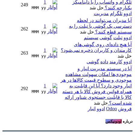
تلگرام و واتساپ را با داینامیکز
1
249
یکپارچه کنند؟
حل شد
MMM yy 
ادوو
تلگرام
مدیریت
آیا مدیران می‌توانند در لحظه
دسترسی یک گوشی یا تبلت را به
1
262
سیستم قطع کنند؟
حل شد
MMM yy 
ادوو
تبلت
گوشی
سیستم
آیا هیچ داده‌ای روی گوشی‌های
کارمندان و کاربران ذخیره نمی‌شود؟
1
263
حل شد
MMM yy 
ادوو
کارمند
داده
گوشی
آیا در سیستم مدیریت انبار و
موجودی‌ها امکان سهولت مشاهده
موجودی و سطوح قیمت کالاها در هر
انبار وجود دارد؟ آیا این قابلیت به
1
292
همراه قوانین فروش کالا یا هر دسته
MMM yy 
کالا با قابلیت جستجوی شناور ارائه
شده است؟
حل شد
فروش
Odoo
ادوو
انبار
درباره
اودونیکس