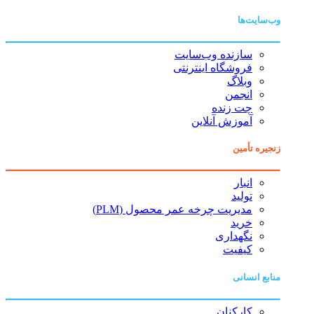
وب‌سایت‌ها
سازنده وب‌سایت
فروشگاه اینترنتی
وبلاگ
انجمن
چت زنده
آموزش آنلاین
زنجیره تأمین
انبار
تولید
مدیریت چرخه عمر محصول (PLM)
خرید
نگهداری
کیفیت
منابع انسانی
کارکنان