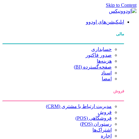
Skip to Content
اپلیکیشن‌های اودوو
مالی
حسابداری
صدور فاکتور
هزینه‌ها
صفحه‌گسترده (BI)
اسناد
امضا
فروش
مدیریت ارتباط با مشتری (CRM)
فروش
فروشگاهی (POS)
رستوران (POS)
اشتراک‌ها
اجاره