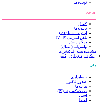
نوبت‌دهی
بهره‌وری
گفتگو
تأییدیه‌ها
اینترنت اشیا (IoT)
تلفن اینترنتی (VoIP)
پایگاه دانش
واتس‌اپ (اتصال)
مشاهده همه اپلیکیشن‌ها
اپلیکیشن‌های اودونیکس
مالی
حسابداری
صدور فاکتور
هزینه‌ها
صفحه‌گسترده (BI)
اسناد
امضا