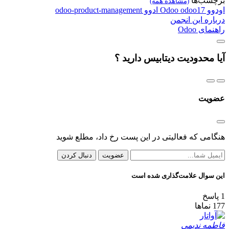
برچسب‌ها
(مشاهده همه)
اودوو
odoo17
Odoo
ادوو
odoo-product-management
درباره این انجمن
راهنمای Odoo
آیا محدودیت دیتابیس دارید ؟
عضویت
هنگامی که فعالیتی در این پست رخ داد، مطلع شوید
عضویت
دنبال کردن
این سوال علامت‌گذاری شده است
1
پاسخ
177
نماها
فاطمه ندیمی