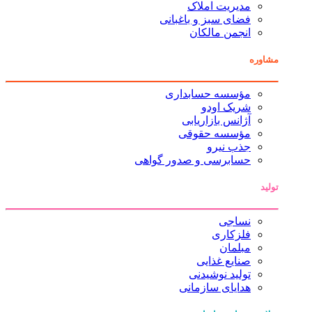
مدیریت املاک
فضای سبز و باغبانی
انجمن مالکان
مشاوره
مؤسسه حسابداری
شریک اودو
آژانس بازاریابی
مؤسسه حقوقی
جذب نیرو
حسابرسی و صدور گواهی
تولید
نساجی
فلزکاری
مبلمان
صنایع غذایی
تولید نوشیدنی
هدایای سازمانی