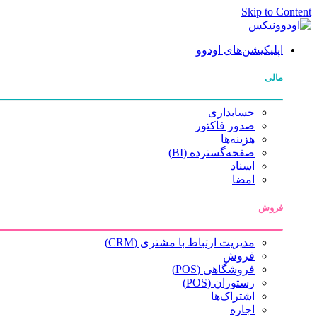
Skip to Content
اپلیکیشن‌های اودوو
مالی
حسابداری
صدور فاکتور
هزینه‌ها
صفحه‌گسترده (BI)
اسناد
امضا
فروش
مدیریت ارتباط با مشتری (CRM)
فروش
فروشگاهی (POS)
رستوران (POS)
اشتراک‌ها
اجاره