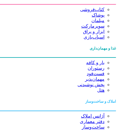
کتاب‌فروشی
پوشاک
مبلمان
سوپرمارکت
ابزار و یراق
اسباب‌بازی
غذا و مهمان‌داری
بار و کافه
رستوران
فست‌فود
مهمان‌پذیر
پخش نوشیدنی
هتل
املاک و ساخت‌وساز
آژانس املاک
دفتر معماری
ساخت‌وساز