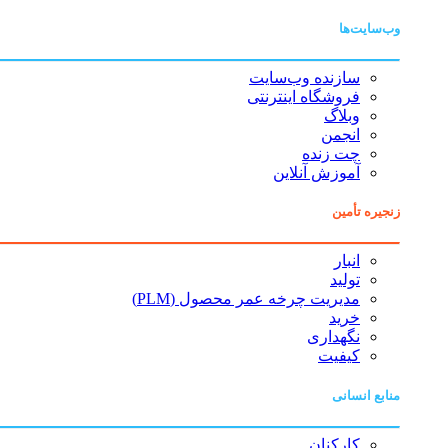
وب‌سایت‌ها
سازنده وب‌سایت
فروشگاه اینترنتی
وبلاگ
انجمن
چت زنده
آموزش آنلاین
زنجیره تأمین
انبار
تولید
مدیریت چرخه عمر محصول (PLM)
خرید
نگهداری
کیفیت
منابع انسانی
کارکنان