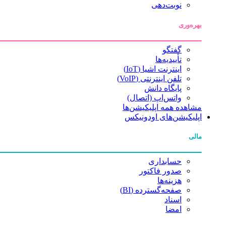
نوبت‌دهی
بهره‌وری
گفتگو
تأییدیه‌ها
اینترنت اشیا (IoT)
تلفن اینترنتی (VoIP)
پایگاه دانش
واتس‌اپ (اتصال)
مشاهده همه اپلیکیشن‌ها
اپلیکیشن‌های اودونیکس
مالی
حسابداری
صدور فاکتور
هزینه‌ها
صفحه‌گسترده (BI)
اسناد
امضا