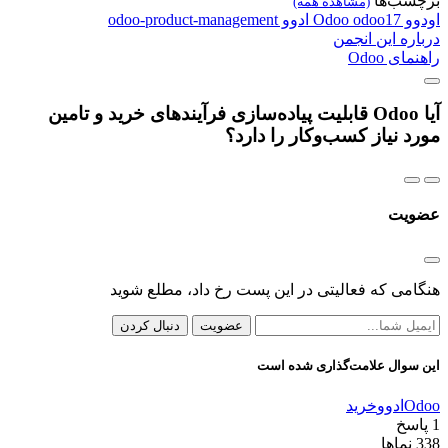
برچسب‌ها
(مشاهده همه)
اودوو
odoo17
Odoo
ادوو
odoo-product-management
درباره این انجمن
راهنمای Odoo
آیا Odoo قابلیت پیاده‌سازی فرآیندهای خرید و تامین
مورد نیاز کسب‌وکار را دارد؟
عضویت
هنگامی که فعالیتی در این پست رخ داد، مطلع شوید
عضویت
دنبال کردن
این سوال علامت‌گذاری شده است
Odoo
ادوو
خرید
1
پاسخ
338
نماها