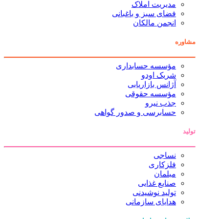
مدیریت املاک
فضای سبز و باغبانی
انجمن مالکان
مشاوره
مؤسسه حسابداری
شریک اودو
آژانس بازاریابی
مؤسسه حقوقی
جذب نیرو
حسابرسی و صدور گواهی
تولید
نساجی
فلزکاری
مبلمان
صنایع غذایی
تولید نوشیدنی
هدایای سازمانی