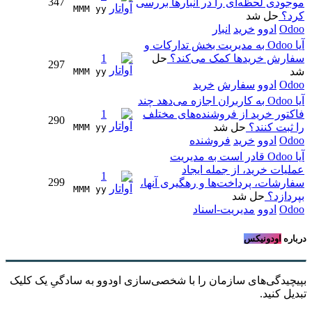
347
موجودی لحظه‌ای را در انبارها بررسی
MMM yy 
کرد؟
حل شد
Odoo
ادوو
خرید
انبار
آیا Odoo به مدیریت بخش تدارکات و
سفارش خریدها کمک می‌کند؟
حل
1
297
شد
MMM yy 
Odoo
ادوو
سفارش
خرید
آیا Odoo به کاربران اجازه می‌دهد چند
فاکتور خرید از فروشنده‌های مختلف
1
290
را ثبت کنند؟
حل شد
MMM yy 
Odoo
ادوو
خرید
فروشنده
آیا Odoo قادر است به مدیریت
عملیات خرید، از جمله ایجاد
1
299
سفارشات، پرداخت‌ها و رهگیری آنها،
MMM yy 
بپردازد؟
حل شد
Odoo
ادوو
مدیریت-اسناد
درباره
اودونیکس
بپیچیدگی‌های سازمان را با شخصی‌سازی اودوو به سادگیِ یک کلیک
تبدیل کنید.