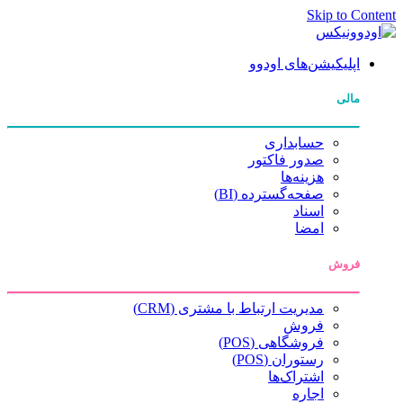
Skip to Content
اپلیکیشن‌های اودوو
مالی
حسابداری
صدور فاکتور
هزینه‌ها
صفحه‌گسترده (BI)
اسناد
امضا
فروش
مدیریت ارتباط با مشتری (CRM)
فروش
فروشگاهی (POS)
رستوران (POS)
اشتراک‌ها
اجاره