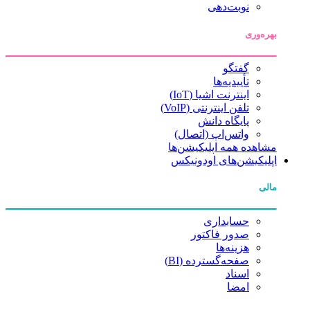
نوبت‌دهی
بهره‌وری
گفتگو
تأییدیه‌ها
اینترنت اشیا (IoT)
تلفن اینترنتی (VoIP)
پایگاه دانش
واتس‌اپ (اتصال)
مشاهده همه اپلیکیشن‌ها
اپلیکیشن‌های اودونیکس
مالی
حسابداری
صدور فاکتور
هزینه‌ها
صفحه‌گسترده (BI)
اسناد
امضا