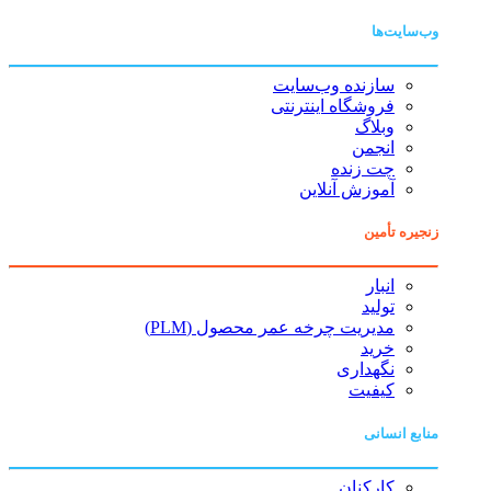
وب‌سایت‌ها
سازنده وب‌سایت
فروشگاه اینترنتی
وبلاگ
انجمن
چت زنده
آموزش آنلاین
زنجیره تأمین
انبار
تولید
مدیریت چرخه عمر محصول (PLM)
خرید
نگهداری
کیفیت
منابع انسانی
کارکنان