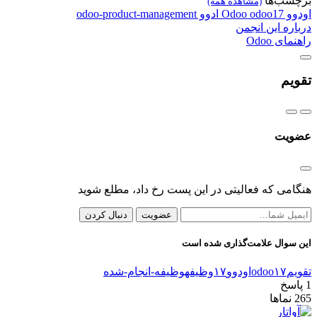
برچسب‌ها
(مشاهده همه)
اودوو
odoo17
Odoo
ادوو
odoo-product-management
درباره این انجمن
راهنمای Odoo
تقویم
عضویت
هنگامی که فعالیتی در این پست رخ داد، مطلع شوید
عضویت
دنبال کردن
این سوال علامت‌گذاری شده است
تقویم
odoo۱۷
اودوو۱۷
وظیفه
وظیفه-انجام-شده
1
پاسخ
265
نماها