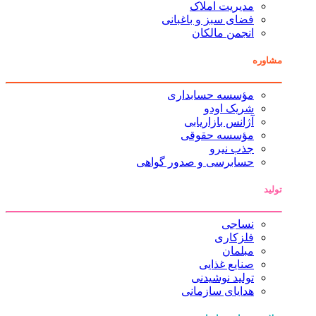
مدیریت املاک
فضای سبز و باغبانی
انجمن مالکان
مشاوره
مؤسسه حسابداری
شریک اودو
آژانس بازاریابی
مؤسسه حقوقی
جذب نیرو
حسابرسی و صدور گواهی
تولید
نساجی
فلزکاری
مبلمان
صنایع غذایی
تولید نوشیدنی
هدایای سازمانی