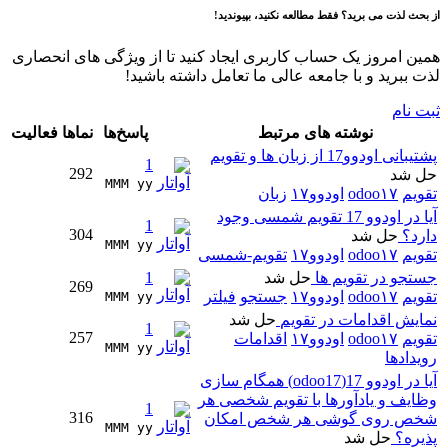
از بحث لذت می برید؟ فقط مطالعه نکنید، بپیوندید!
همین امروز یک حساب کاربری ایجاد کنید تا از ویژگی های انحصاری
لذت ببرید و با جامعه عالی ما تعامل داشته باشید!
ثبت نام
نوشته های مرتبط
پاسخ‌ها
نماها
فعالیت
پشتیبانی اودوو17 از زبان ها و تقویم
1
292
حل شد
MMM yy 
تقویم
odoo۱۷
اودوو۱۷
زبان
آیا در اودوو 17 تقویم شمسی وجود
1
304
دارد؟
حل شد
MMM yy 
تقویم
odoo۱۷
اودوو۱۷
تقویم-شمسی
جستجو در تقویم ها
حل شد
1
269
تقویم
odoo۱۷
اودوو۱۷
جستجو
فیلتر
MMM yy 
نمایش اقدامات در تقویم
حل شد
1
257
تقویم
odoo۱۷
اودوو۱۷
اقدامات
MMM yy 
رویدادها
آیا در اودوو 17(odoo17) همگام سازی
وظایف و یادآورها با تقویم شخصی هر
1
316
شخص روی گوشی هر شخص امکان
MMM yy 
پذیره؟
حل شد