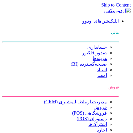
Skip to Content
اپلیکیشن‌های اودوو
مالی
حسابداری
صدور فاکتور
هزینه‌ها
صفحه‌گسترده (BI)
اسناد
امضا
فروش
مدیریت ارتباط با مشتری (CRM)
فروش
فروشگاهی (POS)
رستوران (POS)
اشتراک‌ها
اجاره