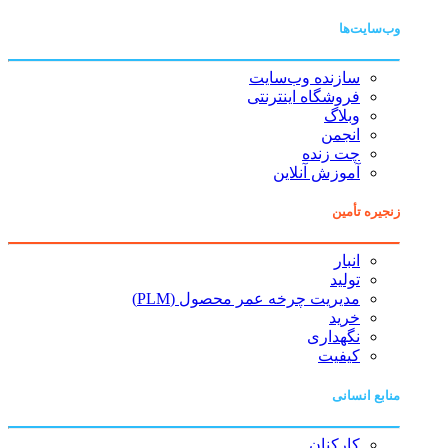
وب‌سایت‌ها
سازنده وب‌سایت
فروشگاه اینترنتی
وبلاگ
انجمن
چت زنده
آموزش آنلاین
زنجیره تأمین
انبار
تولید
مدیریت چرخه عمر محصول (PLM)
خرید
نگهداری
کیفیت
منابع انسانی
کارکنان