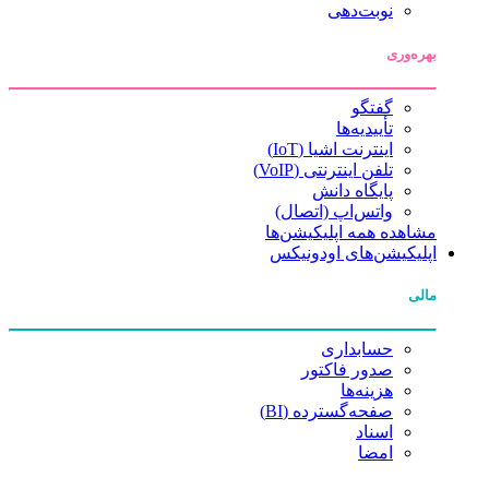
نوبت‌دهی
بهره‌وری
گفتگو
تأییدیه‌ها
اینترنت اشیا (IoT)
تلفن اینترنتی (VoIP)
پایگاه دانش
واتس‌اپ (اتصال)
مشاهده همه اپلیکیشن‌ها
اپلیکیشن‌های اودونیکس
مالی
حسابداری
صدور فاکتور
هزینه‌ها
صفحه‌گسترده (BI)
اسناد
امضا