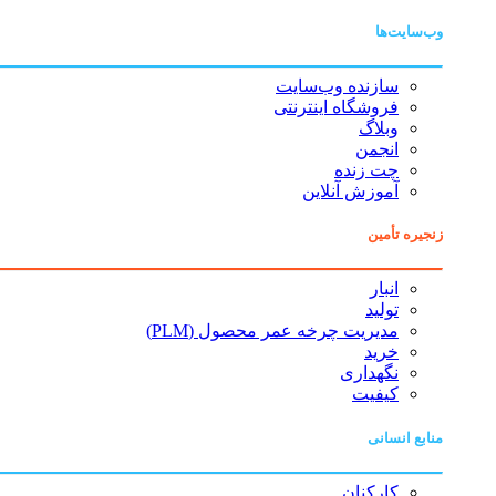
وب‌سایت‌ها
سازنده وب‌سایت
فروشگاه اینترنتی
وبلاگ
انجمن
چت زنده
آموزش آنلاین
زنجیره تأمین
انبار
تولید
مدیریت چرخه عمر محصول (PLM)
خرید
نگهداری
کیفیت
منابع انسانی
کارکنان