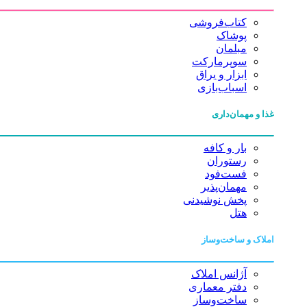
کتاب‌فروشی
پوشاک
مبلمان
سوپرمارکت
ابزار و یراق
اسباب‌بازی
غذا و مهمان‌داری
بار و کافه
رستوران
فست‌فود
مهمان‌پذیر
پخش نوشیدنی
هتل
املاک و ساخت‌وساز
آژانس املاک
دفتر معماری
ساخت‌وساز