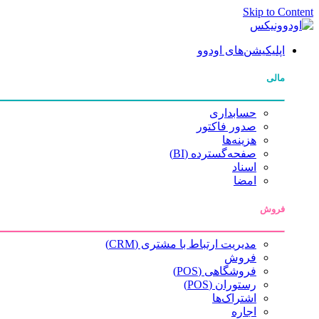
Skip to Content
اپلیکیشن‌های اودوو
مالی
حسابداری
صدور فاکتور
هزینه‌ها
صفحه‌گسترده (BI)
اسناد
امضا
فروش
مدیریت ارتباط با مشتری (CRM)
فروش
فروشگاهی (POS)
رستوران (POS)
اشتراک‌ها
اجاره