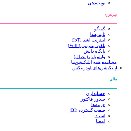
نوبت‌دهی
بهره‌وری
گفتگو
تأییدیه‌ها
اینترنت اشیا (IoT)
تلفن اینترنتی (VoIP)
پایگاه دانش
واتس‌اپ (اتصال)
مشاهده همه اپلیکیشن‌ها
اپلیکیشن‌های اودونیکس
مالی
حسابداری
صدور فاکتور
هزینه‌ها
صفحه‌گسترده (BI)
اسناد
امضا