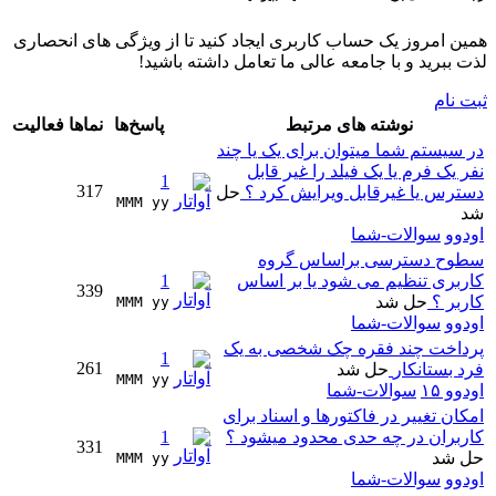
همین امروز یک حساب کاربری ایجاد کنید تا از ویژگی های انحصاری
لذت ببرید و با جامعه عالی ما تعامل داشته باشید!
ثبت نام
نوشته های مرتبط
پاسخ‌ها
نماها
فعالیت
در سیستم شما میتوان برای یک یا چند
نفر یک فرم یا یک فیلد را غیر قابل
1
317
دسترس یا غیرقابل ویرایش کرد ؟
حل
MMM yy 
شد
اودوو
سوالات-شما
سطوح دسترسی براساس گروه
کاربری تنظیم می شود یا بر اساس
1
339
کاربر ؟
حل شد
MMM yy 
اودوو
سوالات-شما
پرداخت چند فقره چک شخصی به یک
1
261
فرد بستانکار
حل شد
MMM yy 
اودوو ۱۵
سوالات-شما
امکان تغییر در فاکتورها و اسناد برای
کاربران در چه حدی محدود میشود ؟
1
331
حل شد
MMM yy 
اودوو
سوالات-شما