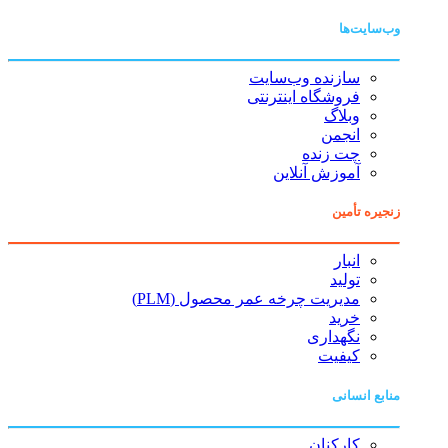
وب‌سایت‌ها
سازنده وب‌سایت
فروشگاه اینترنتی
وبلاگ
انجمن
چت زنده
آموزش آنلاین
زنجیره تأمین
انبار
تولید
مدیریت چرخه عمر محصول (PLM)
خرید
نگهداری
کیفیت
منابع انسانی
کارکنان