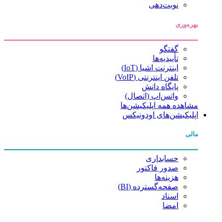
نوبت‌دهی
بهره‌وری
گفتگو
تأییدیه‌ها
اینترنت اشیا (IoT)
تلفن اینترنتی (VoIP)
پایگاه دانش
واتس‌اپ (اتصال)
مشاهده همه اپلیکیشن‌ها
اپلیکیشن‌های اودونیکس
مالی
حسابداری
صدور فاکتور
هزینه‌ها
صفحه‌گسترده (BI)
اسناد
امضا