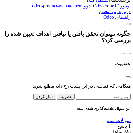
برچسب‌ها
(مشاهده همه)
اودوو
odoo17
Odoo
ادوو
odoo-product-management
درباره این انجمن
راهنمای Odoo
چگونه میتوان تحقق یافتن یا نیافتن اهداف تعیین شده را
بررسی کرد؟
عضویت
هنگامی که فعالیتی در این پست رخ داد، مطلع شوید
عضویت
دنبال کردن
این سوال علامت‌گذاری شده است
سوالات-شما
1
پاسخ
228
نماها