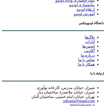
یکپارچه‌سازی وAPI اودوو
پیاده‌سازی اودوو
ارتقاء اودوو
آموزش اودوو
دانشگاه اودوونیکس
بلاگ‌ها
آپارات
انجمن‌ها
آکادمی
درباره ما
تماس با ما
همکار با ما
ارتباط با ما
شیراز، خیابان مدرس، کارخانه نوآوری
شیراز، خیابان ملاصدرا، ساختمان دیار
تهران، خیابان امام خمینی، ساختمان البان
odoonix@gmail.com
info@odoonix.ir