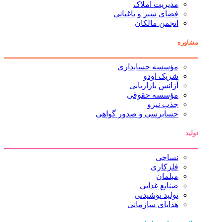
مدیریت املاک
فضای سبز و باغبانی
انجمن مالکان
مشاوره
مؤسسه حسابداری
شریک اودو
آژانس بازاریابی
مؤسسه حقوقی
جذب نیرو
حسابرسی و صدور گواهی
تولید
نساجی
فلزکاری
مبلمان
صنایع غذایی
تولید نوشیدنی
هدایای سازمانی