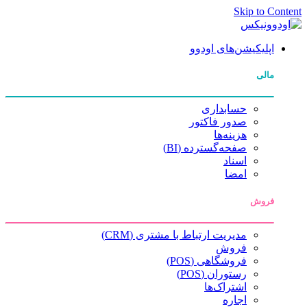
Skip to Content
اپلیکیشن‌های اودوو
مالی
حسابداری
صدور فاکتور
هزینه‌ها
صفحه‌گسترده (BI)
اسناد
امضا
فروش
مدیریت ارتباط با مشتری (CRM)
فروش
فروشگاهی (POS)
رستوران (POS)
اشتراک‌ها
اجاره