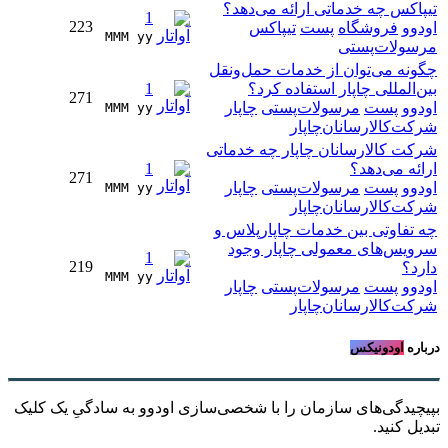
تیپاکس چه خدماتی ارائه می‌دهد؟
1
223
اودوو
فروشگاه
پست
تیپاکس
MMM yy 
مرسولات‌پستی
چگونه می‌توان از خدمات حمل‌ونقل
بین‌المللی چاپار استفاده کرد؟
1
271
اودوو
پست
مرسولات‌پستی
چاپار
MMM yy 
شرکت‌کالارسانان‌چاپار
شرکت کالارسانان چاپار چه خدماتی
ارائه می‌دهد؟
1
271
اودوو
پست
مرسولات‌پستی
چاپار
MMM yy 
شرکت‌کالارسانان‌چاپار
چه تفاوتی بین خدمات چاپارپلاس و
سرویس‌های معمولی چاپار وجود
1
219
دارد؟
MMM yy 
اودوو
پست
مرسولات‌پستی
چاپار
شرکت‌کالارسانان‌چاپار
درباره
اودونیکس
بپیچیدگی‌های سازمان را با شخصی‌سازی اودوو به سادگیِ یک کلیک
تبدیل کنید.