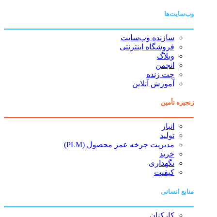
وب‌سایت‌ها
سازنده وب‌سایت
فروشگاه اینترنتی
وبلاگ
انجمن
چت زنده
آموزش آنلاین
زنجیره تأمین
انبار
تولید
مدیریت چرخه عمر محصول (PLM)
خرید
نگهداری
کیفیت
منابع انسانی
کارکنان