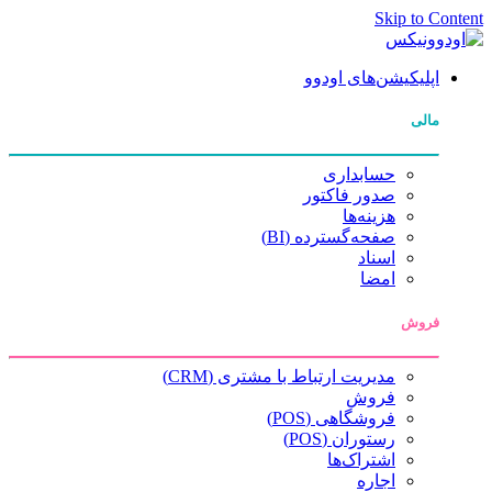
Skip to Content
اپلیکیشن‌های اودوو
مالی
حسابداری
صدور فاکتور
هزینه‌ها
صفحه‌گسترده (BI)
اسناد
امضا
فروش
مدیریت ارتباط با مشتری (CRM)
فروش
فروشگاهی (POS)
رستوران (POS)
اشتراک‌ها
اجاره