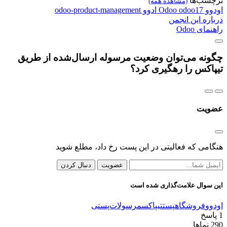
برچسب‌ها
(مشاهده همه)
اودوو
odoo17
Odoo
ادوو
odoo-product-management
درباره این انجمن
راهنمای Odoo
چگونه می‌توان وضعیت مرسوله ارسال‌شده از طریق
تیپاکس را رهگیری کرد؟
عضویت
هنگامی که فعالیتی در این پست رخ داد، مطلع شوید
عضویت
دنبال کردن
این سوال علامت‌گذاری شده است
اودوو
فروشگاه
پست
تیپاکس
مرسولات‌پستی
1
پاسخ
290
نماها