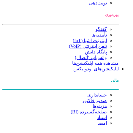
نوبت‌دهی
بهره‌وری
گفتگو
تأییدیه‌ها
اینترنت اشیا (IoT)
تلفن اینترنتی (VoIP)
پایگاه دانش
واتس‌اپ (اتصال)
مشاهده همه اپلیکیشن‌ها
اپلیکیشن‌های اودونیکس
مالی
حسابداری
صدور فاکتور
هزینه‌ها
صفحه‌گسترده (BI)
اسناد
امضا