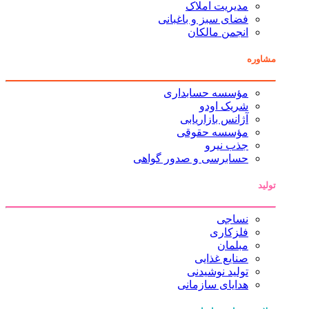
مدیریت املاک
فضای سبز و باغبانی
انجمن مالکان
مشاوره
مؤسسه حسابداری
شریک اودو
آژانس بازاریابی
مؤسسه حقوقی
جذب نیرو
حسابرسی و صدور گواهی
تولید
نساجی
فلزکاری
مبلمان
صنایع غذایی
تولید نوشیدنی
هدایای سازمانی