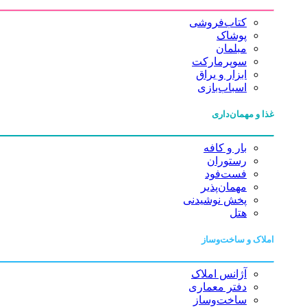
کتاب‌فروشی
پوشاک
مبلمان
سوپرمارکت
ابزار و یراق
اسباب‌بازی
غذا و مهمان‌داری
بار و کافه
رستوران
فست‌فود
مهمان‌پذیر
پخش نوشیدنی
هتل
املاک و ساخت‌وساز
آژانس املاک
دفتر معماری
ساخت‌وساز