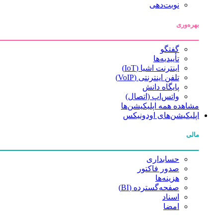
نوبت‌دهی
بهره‌وری
گفتگو
تأییدیه‌ها
اینترنت اشیا (IoT)
تلفن اینترنتی (VoIP)
پایگاه دانش
واتس‌اپ (اتصال)
مشاهده همه اپلیکیشن‌ها
اپلیکیشن‌های اودونیکس
مالی
حسابداری
صدور فاکتور
هزینه‌ها
صفحه‌گسترده (BI)
اسناد
امضا