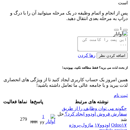
است
پس از انجام و اتمام وظیفه در یک مرحله میتوانید آن را با درگ و
دراپ به مرحله بعدی انتقال دهید.
1
رها کردن
اضافه کردن نظر
از بحث لذت می برید؟ فقط مطالعه نکنید، بپیوندید!
همین امروز یک حساب کاربری ایجاد کنید تا از ویژگی های انحصاری
لذت ببرید و با جامعه عالی ما تعامل داشته باشید!
ثبت نام
نوشته های مرتبط
پاسخ‌ها
نماها
فعالیت
چگونه می توان وظایف را از طریق
سفارش فروش اودوو ایجاد کرد؟
حل
1
279
شد
MMM yy 
Odoo۱۷
اودوو۱۷
ماژول-پروژه