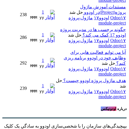
module-project
مستندات آموزش ماژول
1
پروژه(Project)در اودوو
حل شد
238
Odoo۱۷
اودوو۱۷
ماژول-پروژه
MMM yy 
module-project
چگونه برچسب ها در مدیریت پروژه
1
اودوو 17 کمک می کند؟
حل شد
286
Odoo۱۷
اودوو۱۷
ماژول-پروژه
MMM yy 
module-project
آیا می توانم فعالیت هایی برای
وظایف خود در اودوو برنامه ریزی
1
292
کنم؟
حل شد
MMM yy 
Odoo۱۷
اودوو۱۷
ماژول-پروژه
module-project
هدف ماژول پروژه اودوو چیست؟
حل
1
شد
239
Odoo۱۷
اودوو۱۷
ماژول-پروژه
MMM yy 
module-project
درباره
اودونیکس
بپیچیدگی‌های سازمان را با شخصی‌سازی اودوو به سادگیِ یک کلیک