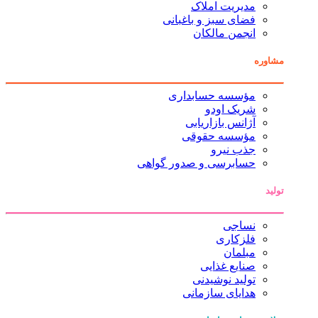
مدیریت املاک
فضای سبز و باغبانی
انجمن مالکان
مشاوره
مؤسسه حسابداری
شریک اودو
آژانس بازاریابی
مؤسسه حقوقی
جذب نیرو
حسابرسی و صدور گواهی
تولید
نساجی
فلزکاری
مبلمان
صنایع غذایی
تولید نوشیدنی
هدایای سازمانی