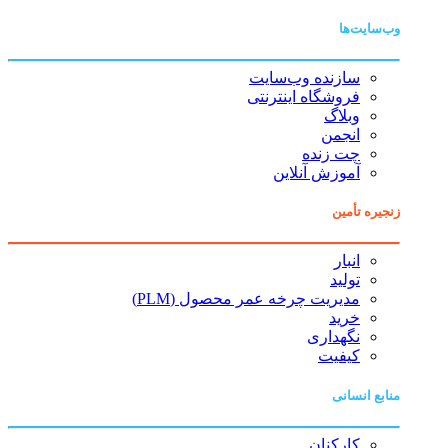
وب‌سایت‌ها
سازنده وب‌سایت
فروشگاه اینترنتی
وبلاگ
انجمن
چت زنده
آموزش آنلاین
زنجیره تأمین
انبار
تولید
مدیریت چرخه عمر محصول (PLM)
خرید
نگهداری
کیفیت
منابع انسانی
کارکنان