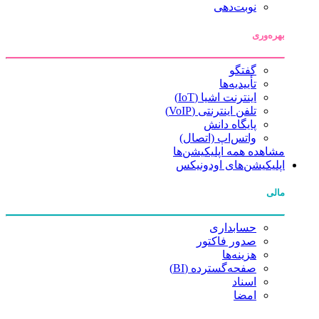
نوبت‌دهی
بهره‌وری
گفتگو
تأییدیه‌ها
اینترنت اشیا (IoT)
تلفن اینترنتی (VoIP)
پایگاه دانش
واتس‌اپ (اتصال)
مشاهده همه اپلیکیشن‌ها
اپلیکیشن‌های اودونیکس
مالی
حسابداری
صدور فاکتور
هزینه‌ها
صفحه‌گسترده (BI)
اسناد
امضا