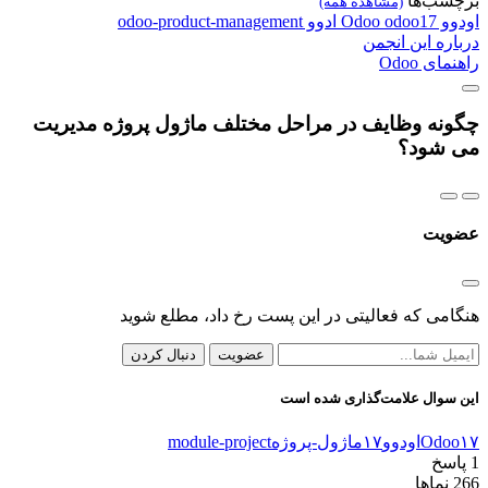
برچسب‌ها
(مشاهده همه)
اودوو
odoo17
Odoo
ادوو
odoo-product-management
درباره این انجمن
راهنمای Odoo
چگونه وظایف در مراحل مختلف ماژول پروژه مدیریت
می شود؟
عضویت
هنگامی که فعالیتی در این پست رخ داد، مطلع شوید
عضویت
دنبال کردن
این سوال علامت‌گذاری شده است
Odoo۱۷
اودوو۱۷
ماژول-پروژه
module-project
1
پاسخ
266
نماها