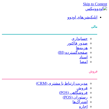
Skip to Content
اپلیکیشن‌های اودوو
مالی
حسابداری
صدور فاکتور
هزینه‌ها
صفحه‌گسترده (BI)
اسناد
امضا
فروش
مدیریت ارتباط با مشتری (CRM)
فروش
فروشگاهی (POS)
رستوران (POS)
اشتراک‌ها
اجاره