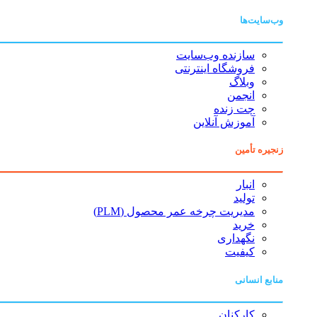
وب‌سایت‌ها
سازنده وب‌سایت
فروشگاه اینترنتی
وبلاگ
انجمن
چت زنده
آموزش آنلاین
زنجیره تأمین
انبار
تولید
مدیریت چرخه عمر محصول (PLM)
خرید
نگهداری
کیفیت
منابع انسانی
کارکنان