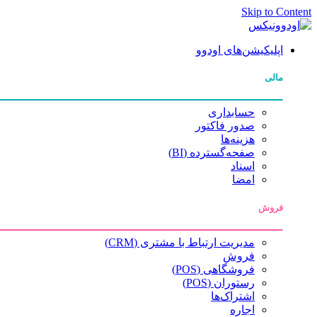
Skip to Content
اپلیکیشن‌های اودوو
مالی
حسابداری
صدور فاکتور
هزینه‌ها
صفحه‌گسترده (BI)
اسناد
امضا
فروش
مدیریت ارتباط با مشتری (CRM)
فروش
فروشگاهی (POS)
رستوران (POS)
اشتراک‌ها
اجاره