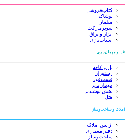
کتاب‌فروشی
پوشاک
مبلمان
سوپرمارکت
ابزار و یراق
اسباب‌بازی
غذا و مهمان‌داری
بار و کافه
رستوران
فست‌فود
مهمان‌پذیر
پخش نوشیدنی
هتل
املاک و ساخت‌وساز
آژانس املاک
دفتر معماری
ساخت‌وساز