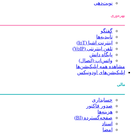
نوبت‌دهی
بهره‌وری
گفتگو
تأییدیه‌ها
اینترنت اشیا (IoT)
تلفن اینترنتی (VoIP)
پایگاه دانش
واتس‌اپ (اتصال)
مشاهده همه اپلیکیشن‌ها
اپلیکیشن‌های اودونیکس
مالی
حسابداری
صدور فاکتور
هزینه‌ها
صفحه‌گسترده (BI)
اسناد
امضا