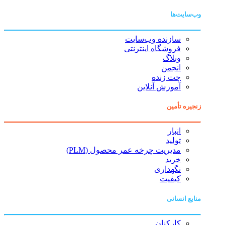
وب‌سایت‌ها
سازنده وب‌سایت
فروشگاه اینترنتی
وبلاگ
انجمن
چت زنده
آموزش آنلاین
زنجیره تأمین
انبار
تولید
مدیریت چرخه عمر محصول (PLM)
خرید
نگهداری
کیفیت
منابع انسانی
کارکنان