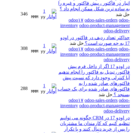
انبار در فاکتور ، پیش فاکتور و غیره را
به ساده ترین شکل ممکن انجام داد ؟
1
346
حل شد
MMM yy 
odoo۱۷
odoo-sales-orders
odoo-
inventory
odoo-product-management
odoo-delivery
حداکثر تعداد ردیف در فاکتور در اودو
17 به چه صورت است؟
حل شد
1
308
odoo۱۷
odoo-sales-orders
odoo-
MMM yy 
inventory
odoo-product-management
odoo-delivery
در اودو 17 اگر از داخل فرم پیش
فاکتور، تبدیل به فاکتور را انجام ندهیم
آیا کنترلی وجود دارد که نسبت پیش
فاکتورهای صادر شده را به
1
288
فاکتورهای صادر شده برای یک حساب
MMM yy 
بسنجد ؟
حل شد
odoo۱۷
odoo-sales-orders
odoo-
inventory
odoo-product-management
odoo-delivery
در اودو 17 در CRM چگونه می توانیم
تنظیم کنیم که کارمندان ما مشتریان
را پس از خرید دنبال کنند و با تکرار