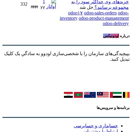
1
خریدهای وی حداکثر سود را به
332
مجموعه برسانند؟
حل شد
MMM yy 
odoo۱۷
odoo-sales-orders
odoo-
inventory
odoo-product-management
odoo-delivery
درباره
اودونیکس
بپیچیدگی‌های سازمان را با شخصی‌سازی اودوو به سادگیِ یک کلیک
تبدیل کنید.
برنامه‌ها و سرویس‌ها
حسابداری و حسابرسی
ارتباط با مشتریان