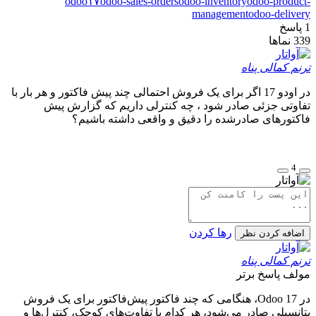
odoo۱۷
odoo-sales-orders
odoo-inventory
odoo-product-
management
odoo-delivery
1
پاسخ
339
نماها
ترنم کمالی پناه
در اودو 17 اگر برای یک فروش احتمالی چند پیش فاکتور و هر بار با
تفاوتی جزئی صادر شود ، چه کنترلی داریم که گزارش پیش
فاکتورهای صادرشده را دقیق و واقعی داشته باشیم؟
4
رها کردن
اضافه کردن نظر
ترنم کمالی پناه
مولف
پاسخ برتر
در Odoo 17، هنگامی که چند فاکتور پیش‌فاکتور برای یک فروش
پتانسیلی صادر می‌شود، هر کدام با تفاوت‌های کوچک، کنترل‌ها و