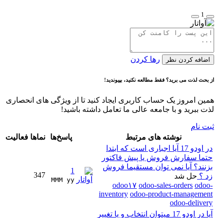
1
رها کردن
اضافه کردن نظر
از بحث لذت می برید؟ فقط مطالعه نکنید، بپیوندید!
همین امروز یک حساب کاربری ایجاد کنید تا از ویژگی های انحصاری
لذت ببرید و با جامعه عالی ما تعامل داشته باشید!
ثبت نام
نوشته های مرتبط
پاسخ‌ها
نماها
فعالیت
در اودو 17 آیا اجباری است که ابتدا
حتما سفارش فروش یا پیش فاکتور
بزنند؟ آیا نمی توان مستقیما فروش
1
347
زد ؟
حل شد
MMM yy 
odoo۱۷
odoo-sales-orders
odoo-
inventory
odoo-product-management
odoo-delivery
آیا در اودو 17 میتوان انتخاب و یا تغییر