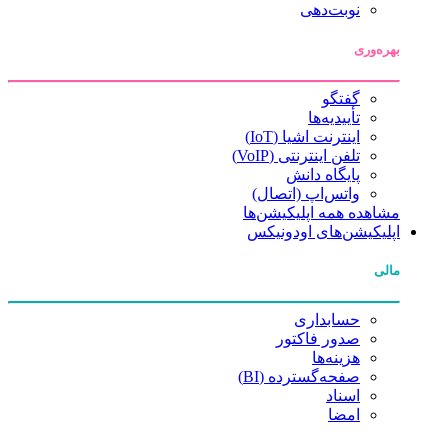
نوبت‌دهی
بهره‌وری
گفتگو
تأییدیه‌ها
اینترنت اشیا (IoT)
تلفن اینترنتی (VoIP)
پایگاه دانش
واتس‌اپ (اتصال)
مشاهده همه اپلیکیشن‌ها
اپلیکیشن‌های اودونیکس
مالی
حسابداری
صدور فاکتور
هزینه‌ها
صفحه‌گسترده (BI)
اسناد
امضا