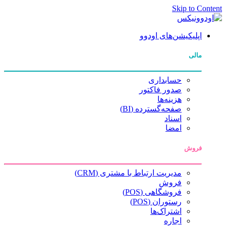
Skip to Content
اپلیکیشن‌های اودوو
مالی
حسابداری
صدور فاکتور
هزینه‌ها
صفحه‌گسترده (BI)
اسناد
امضا
فروش
مدیریت ارتباط با مشتری (CRM)
فروش
فروشگاهی (POS)
رستوران (POS)
اشتراک‌ها
اجاره