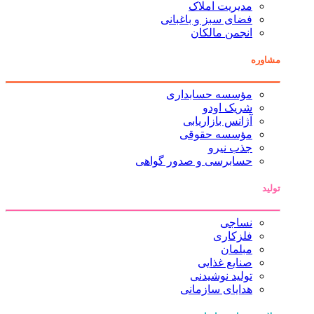
مدیریت املاک
فضای سبز و باغبانی
انجمن مالکان
مشاوره
مؤسسه حسابداری
شریک اودو
آژانس بازاریابی
مؤسسه حقوقی
جذب نیرو
حسابرسی و صدور گواهی
تولید
نساجی
فلزکاری
مبلمان
صنایع غذایی
تولید نوشیدنی
هدایای سازمانی