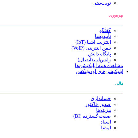
نوبت‌دهی
بهره‌وری
گفتگو
تأییدیه‌ها
اینترنت اشیا (IoT)
تلفن اینترنتی (VoIP)
پایگاه دانش
واتس‌اپ (اتصال)
مشاهده همه اپلیکیشن‌ها
اپلیکیشن‌های اودونیکس
مالی
حسابداری
صدور فاکتور
هزینه‌ها
صفحه‌گسترده (BI)
اسناد
امضا