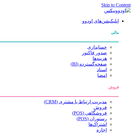
Skip to Content
اپلیکیشن‌های اودوو
مالی
حسابداری
صدور فاکتور
هزینه‌ها
صفحه‌گسترده (BI)
اسناد
امضا
فروش
مدیریت ارتباط با مشتری (CRM)
فروش
فروشگاهی (POS)
رستوران (POS)
اشتراک‌ها
اجاره