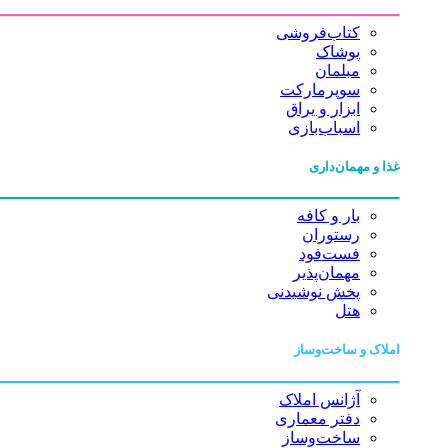
کتاب‌فروشی
پوشاک
مبلمان
سوپرمارکت
ابزار و یراق
اسباب‌بازی
غذا و مهمان‌داری
بار و کافه
رستوران
فست‌فود
مهمان‌پذیر
پخش نوشیدنی
هتل
املاک و ساخت‌وساز
آژانس املاک
دفتر معماری
ساخت‌وساز