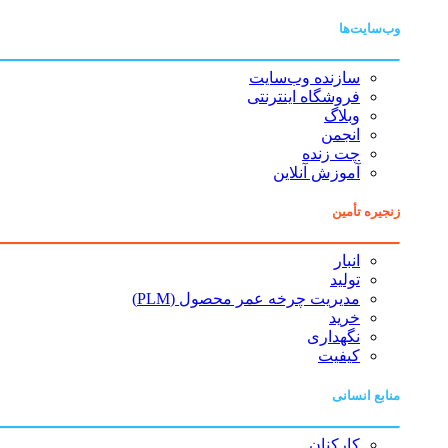
وب‌سایت‌ها
سازنده وب‌سایت
فروشگاه اینترنتی
وبلاگ
انجمن
چت زنده
آموزش آنلاین
زنجیره تأمین
انبار
تولید
مدیریت چرخه عمر محصول (PLM)
خرید
نگهداری
کیفیت
منابع انسانی
کارکنان