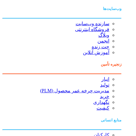
وب‌سایت‌ها
سازنده وب‌سایت
فروشگاه اینترنتی
وبلاگ
انجمن
چت زنده
آموزش آنلاین
زنجیره تأمین
انبار
تولید
مدیریت چرخه عمر محصول (PLM)
خرید
نگهداری
کیفیت
منابع انسانی
کارکنان