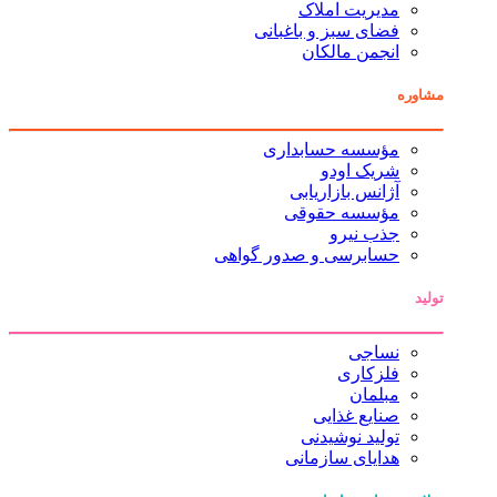
مدیریت املاک
فضای سبز و باغبانی
انجمن مالکان
مشاوره
مؤسسه حسابداری
شریک اودو
آژانس بازاریابی
مؤسسه حقوقی
جذب نیرو
حسابرسی و صدور گواهی
تولید
نساجی
فلزکاری
مبلمان
صنایع غذایی
تولید نوشیدنی
هدایای سازمانی