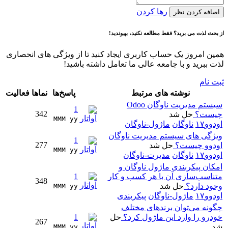
رها کردن
اضافه کردن نظر
از بحث لذت می برید؟ فقط مطالعه نکنید، بپیوندید!
همین امروز یک حساب کاربری ایجاد کنید تا از ویژگی های انحصاری
لذت ببرید و با جامعه عالی ما تعامل داشته باشید!
ثبت نام
نوشته های مرتبط
پاسخ‌ها
نماها
فعالیت
سیستم مدیریت ناوگان Odoo
1
342
چیست؟
حل شد
MMM yy 
اودوو۱۷
ناوگان
ماژول-ناوگان
ویژگی های سیستم مدیریت ناوگان
1
277
اودوو چیست؟
حل شد
MMM yy 
اودوو۱۷
ناوگان
مدیرت-ناوگان
امکان پیکربندی ماژول ناوگان و
متناسب‌سازی آن با هر کسب و کار
1
348
وجود دارد؟
حل شد
MMM yy 
اودوو۱۷
ماژول-ناوگان
پیکربندی
چگونه می‌توان برندهای مختلف
خودرو را وارد این ماژول کرد؟
حل
1
267
شد
MMM yy 