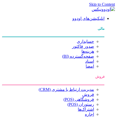
Skip to Content
اپلیکیشن‌های اودوو
مالی
حسابداری
صدور فاکتور
هزینه‌ها
صفحه‌گسترده (BI)
اسناد
امضا
فروش
مدیریت ارتباط با مشتری (CRM)
فروش
فروشگاهی (POS)
رستوران (POS)
اشتراک‌ها
اجاره