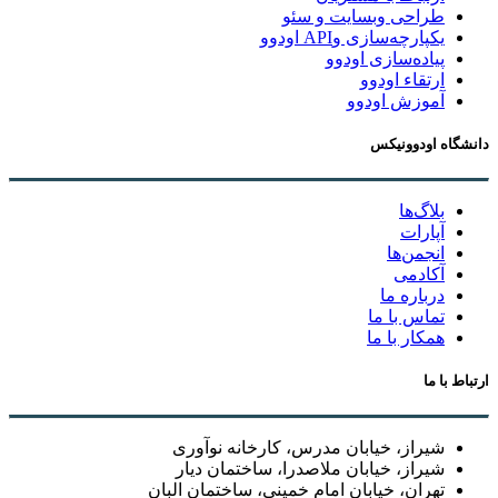
طراحی وبسایت و سئو
یکپارچه‌سازی وAPI اودوو
پیاده‌سازی اودوو
ارتقاء اودوو
آموزش اودوو
دانشگاه اودوونیکس
بلاگ‌ها
آپارات
انجمن‌ها
آکادمی
درباره ما
تماس با ما
همکار با ما
ارتباط با ما
شیراز، خیابان مدرس، کارخانه نوآوری
شیراز، خیابان ملاصدرا، ساختمان دیار
تهران، خیابان امام خمینی، ساختمان البان