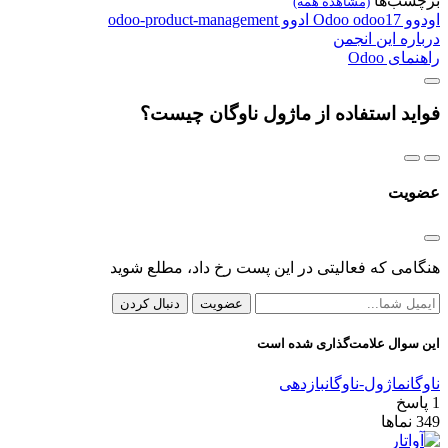
برچسب‌ها
(مشاهده همه)
اودوو
odoo17
Odoo
ادوو
odoo-product-management
درباره این انجمن
راهنمای Odoo
فواید استفاده از ماژول ناوگان چیست؟
عضویت
هنگامی که فعالیتی در این پست رخ داد، مطلع شوید
عضویت
دنبال کردن
این سوال علامت‌گذاری شده است
ناوگان
ماژول-ناوگان
بازدهی
1
پاسخ
349
نماها