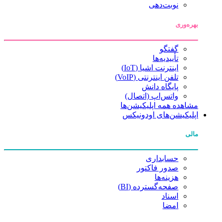
نوبت‌دهی
بهره‌وری
گفتگو
تأییدیه‌ها
اینترنت اشیا (IoT)
تلفن اینترنتی (VoIP)
پایگاه دانش
واتس‌اپ (اتصال)
مشاهده همه اپلیکیشن‌ها
اپلیکیشن‌های اودونیکس
مالی
حسابداری
صدور فاکتور
هزینه‌ها
صفحه‌گسترده (BI)
اسناد
امضا