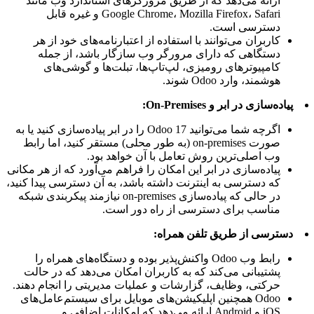
ارائه می‌دهد که از طریق مرورگرهای استاندارد وب مانند
Google Chrome، Mozilla Firefox، Safari و غیره قابل
دسترسی است.
کاربران می‌توانند با استفاده از اعتبارنامه‌های خود از هر
دستگاهی که دارای مرورگر وب سازگار باشد، از جمله
کامپیوترهای رومیزی، لپ‌تاپ‌ها، تبلت‌ها و گوشی‌های
هوشمند، وارد Odoo شوند.
پیاده‌سازی در ابر و On-Premises:
اگرچه شما می‌توانید Odoo 17 را در ابر پیاده‌سازی کنید یا به
صورت on-premises (به طور محلی) مستقر کنید، اما رابط
وب اصلی‌ترین روش تعامل با آن خواهد بود.
پیاده‌سازی در ابر این امکان را فراهم می‌آورد که از هر مکانی
که دسترسی به اینترنت داشته باشد، به آن دسترسی پیدا کنید،
در حالی که پیاده‌سازی on-premises نیازمند پیکربندی شبکه
مناسب برای دسترسی از راه دور است.
دسترسی از طریق تلفن همراه:
رابط وب Odoo واکنش‌پذیر بوده و دستگاه‌های همراه را
پشتیبانی می‌کند که به کاربران امکان می‌دهد که در حالت
حرکتی، وظایف، گزارشات و عملیات مدیریتی را انجام دهند.
Odoo همچنین اپلیکیشن‌های موبایل برای سیستم‌عامل‌های
iOS و Android ارائه می‌دهد که امکانات اضافی و