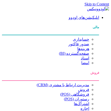
Skip to Content
اپلیکیشن‌های اودوو
مالی
حسابداری
صدور فاکتور
هزینه‌ها
صفحه‌گسترده (BI)
اسناد
امضا
فروش
مدیریت ارتباط با مشتری (CRM)
فروش
فروشگاهی (POS)
رستوران (POS)
اشتراک‌ها
اجاره