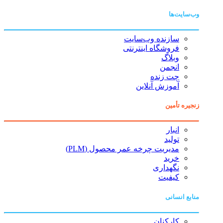
وب‌سایت‌ها
سازنده وب‌سایت
فروشگاه اینترنتی
وبلاگ
انجمن
چت زنده
آموزش آنلاین
زنجیره تأمین
انبار
تولید
مدیریت چرخه عمر محصول (PLM)
خرید
نگهداری
کیفیت
منابع انسانی
کارکنان