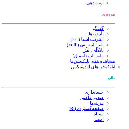
نوبت‌دهی
بهره‌وری
گفتگو
تأییدیه‌ها
اینترنت اشیا (IoT)
تلفن اینترنتی (VoIP)
پایگاه دانش
واتس‌اپ (اتصال)
مشاهده همه اپلیکیشن‌ها
اپلیکیشن‌های اودونیکس
مالی
حسابداری
صدور فاکتور
هزینه‌ها
صفحه‌گسترده (BI)
اسناد
امضا