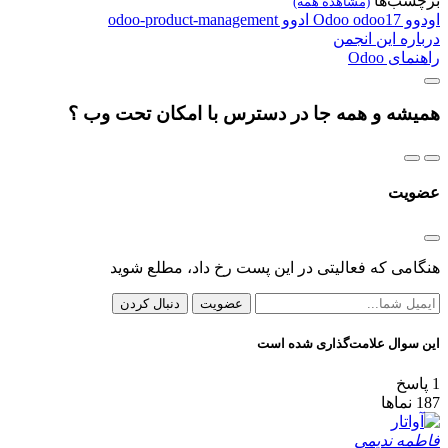
برچسب‌ها
(مشاهده همه)
اودوو
odoo17
Odoo
ادوو
odoo-product-management
درباره این انجمن
راهنمای Odoo
همیشه و همه جا در دسترس با امکان تحت وب ؟
عضویت
هنگامی که فعالیتی در این پست رخ داد، مطلع شوید
عضویت
دنبال کردن
این سوال علامت‌گذاری شده است
1
پاسخ
187
نماها
فاطمه ندیمی