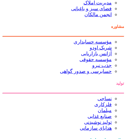
مدیریت املاک
فضای سبز و باغبانی
انجمن مالکان
مشاوره
مؤسسه حسابداری
شریک اودو
آژانس بازاریابی
مؤسسه حقوقی
جذب نیرو
حسابرسی و صدور گواهی
تولید
نساجی
فلزکاری
مبلمان
صنایع غذایی
تولید نوشیدنی
هدایای سازمانی