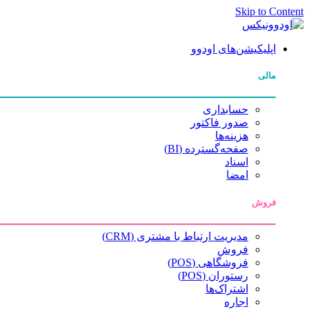
Skip to Content
اپلیکیشن‌های اودوو
مالی
حسابداری
صدور فاکتور
هزینه‌ها
صفحه‌گسترده (BI)
اسناد
امضا
فروش
مدیریت ارتباط با مشتری (CRM)
فروش
فروشگاهی (POS)
رستوران (POS)
اشتراک‌ها
اجاره