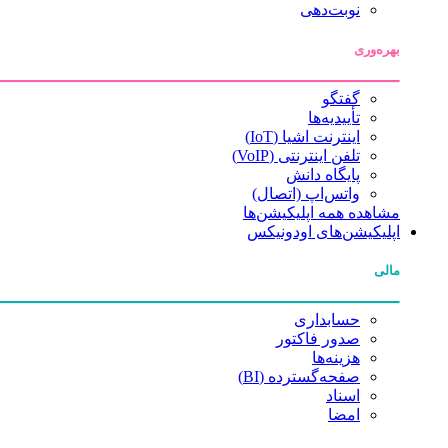
نوبت‌دهی
بهره‌وری
گفتگو
تأییدیه‌ها
اینترنت اشیا (IoT)
تلفن اینترنتی (VoIP)
پایگاه دانش
واتس‌اپ (اتصال)
مشاهده همه اپلیکیشن‌ها
اپلیکیشن‌های اودونیکس
مالی
حسابداری
صدور فاکتور
هزینه‌ها
صفحه‌گسترده (BI)
اسناد
امضا