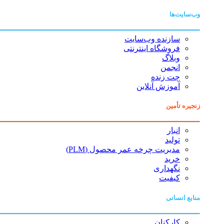
وب‌سایت‌ها
سازنده وب‌سایت
فروشگاه اینترنتی
وبلاگ
انجمن
چت زنده
آموزش آنلاین
زنجیره تأمین
انبار
تولید
مدیریت چرخه عمر محصول (PLM)
خرید
نگهداری
کیفیت
منابع انسانی
کارکنان