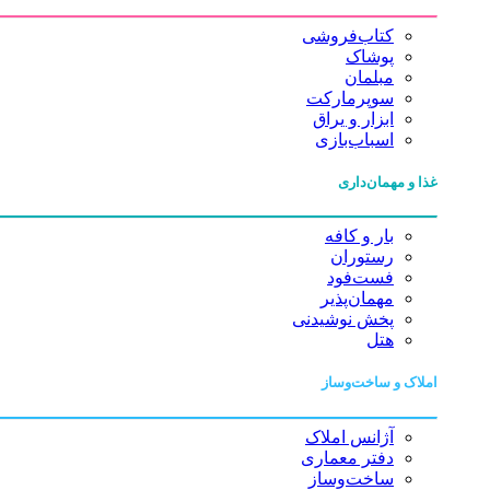
کتاب‌فروشی
پوشاک
مبلمان
سوپرمارکت
ابزار و یراق
اسباب‌بازی
غذا و مهمان‌داری
بار و کافه
رستوران
فست‌فود
مهمان‌پذیر
پخش نوشیدنی
هتل
املاک و ساخت‌وساز
آژانس املاک
دفتر معماری
ساخت‌وساز