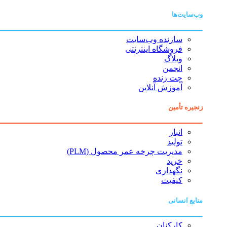
وب‌سایت‌ها
سازنده وب‌سایت
فروشگاه اینترنتی
وبلاگ
انجمن
چت زنده
آموزش آنلاین
زنجیره تأمین
انبار
تولید
مدیریت چرخه عمر محصول (PLM)
خرید
نگهداری
کیفیت
منابع انسانی
کارکنان