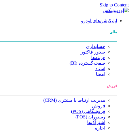
Skip to Content
اپلیکیشن‌های اودوو
مالی
حسابداری
صدور فاکتور
هزینه‌ها
صفحه‌گسترده (BI)
اسناد
امضا
فروش
مدیریت ارتباط با مشتری (CRM)
فروش
فروشگاهی (POS)
رستوران (POS)
اشتراک‌ها
اجاره