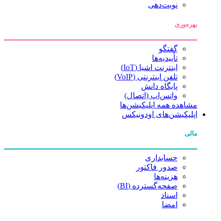
نوبت‌دهی
بهره‌وری
گفتگو
تأییدیه‌ها
اینترنت اشیا (IoT)
تلفن اینترنتی (VoIP)
پایگاه دانش
واتس‌اپ (اتصال)
مشاهده همه اپلیکیشن‌ها
اپلیکیشن‌های اودونیکس
مالی
حسابداری
صدور فاکتور
هزینه‌ها
صفحه‌گسترده (BI)
اسناد
امضا