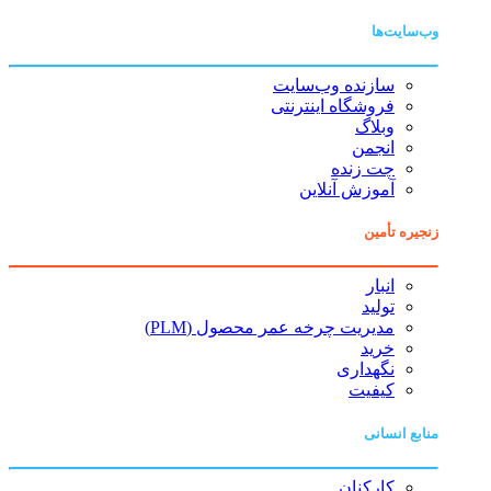
وب‌سایت‌ها
سازنده وب‌سایت
فروشگاه اینترنتی
وبلاگ
انجمن
چت زنده
آموزش آنلاین
زنجیره تأمین
انبار
تولید
مدیریت چرخه عمر محصول (PLM)
خرید
نگهداری
کیفیت
منابع انسانی
کارکنان