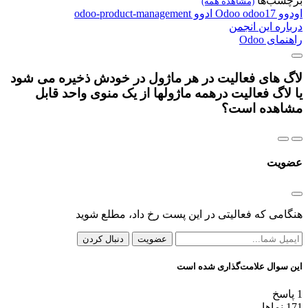
برچسب‌ها
(مشاهده همه)
اودوو
odoo17
Odoo
ادوو
odoo-product-management
درباره این انجمن
راهنمای Odoo
لاگ های فعالیت در هر ماژول در خودش ذخیره می شود
یا لاگ فعالیت درهمه ماژولها از یک منوی واحد قابل
مشاهده است؟
عضویت
هنگامی که فعالیتی در این پست رخ داد، مطلع شوید
عضویت
دنبال کردن
این سوال علامت‌گذاری شده است
1
پاسخ
171
نماها