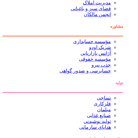
مدیریت املاک
فضای سبز و باغبانی
انجمن مالکان
مشاوره
مؤسسه حسابداری
شریک اودو
آژانس بازاریابی
مؤسسه حقوقی
جذب نیرو
حسابرسی و صدور گواهی
تولید
نساجی
فلزکاری
مبلمان
صنایع غذایی
تولید نوشیدنی
هدایای سازمانی