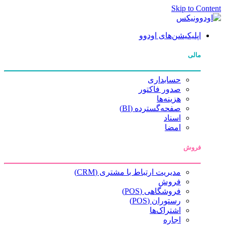
Skip to Content
اپلیکیشن‌های اودوو
مالی
حسابداری
صدور فاکتور
هزینه‌ها
صفحه‌گسترده (BI)
اسناد
امضا
فروش
مدیریت ارتباط با مشتری (CRM)
فروش
فروشگاهی (POS)
رستوران (POS)
اشتراک‌ها
اجاره