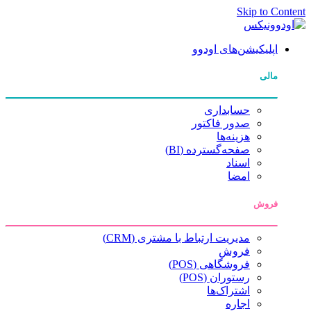
Skip to Content
اپلیکیشن‌های اودوو
مالی
حسابداری
صدور فاکتور
هزینه‌ها
صفحه‌گسترده (BI)
اسناد
امضا
فروش
مدیریت ارتباط با مشتری (CRM)
فروش
فروشگاهی (POS)
رستوران (POS)
اشتراک‌ها
اجاره