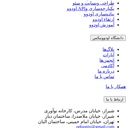
طراحی وبسایت و سئو
یکپارچه‌سازی وAPI اودوو
پیاده‌سازی اودوو
ارتقاء اودوو
آموزش اودوو
دانشگاه اودوونیکس
بلاگ‌ها
آپارات
انجمن‌ها
آکادمی
درباره ما
تماس با ما
همکار با ما
ارتباط با ما
شیراز، خیابان مدرس، کارخانه نوآوری
شیراز، خیابان ملاصدرا، ساختمان دیار
تهران، خیابان امام خمینی، ساختمان البان
odoonix@gmail.com