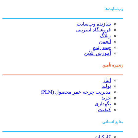
وب‌سایت‌ها
سازنده وب‌سایت
فروشگاه اینترنتی
وبلاگ
انجمن
چت زنده
آموزش آنلاین
زنجیره تأمین
انبار
تولید
مدیریت چرخه عمر محصول (PLM)
خرید
نگهداری
کیفیت
منابع انسانی
کارکنان