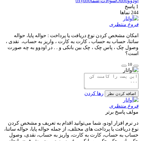
اودوو
Odoo
سوالات-شما
oxydoo
1
پاسخ
244
نماها
فروغ منتظری
امکان مشخص کردن نوع دریافت یا پرداخت : حواله پایا، حواله
ساتنا، حساب به حساب ، کارت به کارت ، واریز به حساب، نقدی ،
وصول چک ، پاس چک ، چک بین بانکی و . . در اودوو به چه صورت
است؟
10
رها کردن
اضافه کردن نظر
فروغ منتظری
مولف
پاسخ برتر
در نرم افزار اودو، شما می‌توانید اقدام به تعریف و مشخص کردن
نوع دریافت یا پرداخت های مختلف، از جمله حواله پایا، حواله ساتنا،
حساب به حساب، کارت به کارت، واریز به حساب، نقدی، وصول
چک، پاس چک، چک بین بانکی و غیره، به صورت پیش فرض انجام