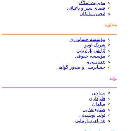
مدیریت املاک
فضای سبز و باغبانی
انجمن مالکان
مشاوره
مؤسسه حسابداری
شریک اودو
آژانس بازاریابی
مؤسسه حقوقی
جذب نیرو
حسابرسی و صدور گواهی
تولید
نساجی
فلزکاری
مبلمان
صنایع غذایی
تولید نوشیدنی
هدایای سازمانی