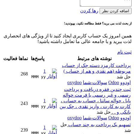
رها کردن
اضافه کردن نظر
از بحث لذت می برید؟ فقط مطالعه نکنید، بپیوندید!
همین امروز یک حساب کاربری ایجاد کنید تا از ویژگی های انحصاری
لذت ببرید و با جامعه عالی ما تعامل داشته باشید!
ثبت نام
نوشته های مرتبط
پاسخ‌ها
نماها
فعالیت
پرداخت کارمزد دسته چک از حساب
مربوطه (هم نقدی و هم از حساب )
1
268
حل شد
MMM yy 
اودوو
Odoo
سوالات-شما
oxydoo
ثبت چندین فقره دریافت و پرداخت
رسمی و غیر رسمی با فرمت حواله
پایا ، حواله ساتنا ، حساب به حساب ،
1
243
کارت به کارت ، واریز نقدی ، چک بین
MMM yy 
بانکی و . .
حل شد
اودوو
Odoo
سوالات-شما
oxydoo
تسهیم یک پرداخت به چند حساب
حل
1
239
شد
MMM yy 