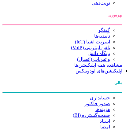
نوبت‌دهی
بهره‌وری
گفتگو
تأییدیه‌ها
اینترنت اشیا (IoT)
تلفن اینترنتی (VoIP)
پایگاه دانش
واتس‌اپ (اتصال)
مشاهده همه اپلیکیشن‌ها
اپلیکیشن‌های اودونیکس
مالی
حسابداری
صدور فاکتور
هزینه‌ها
صفحه‌گسترده (BI)
اسناد
امضا