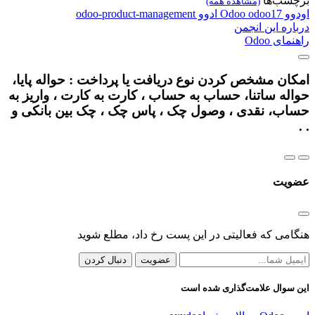
برچسب‌ها
(مشاهده همه)
اودوو
odoo17
Odoo
ادوو
odoo-product-management
درباره این انجمن
راهنمای Odoo
امکان مشخص کردن نوع دریافت یا پرداخت : حواله پایا،
حواله ساتنا، حساب به حساب ، کارت به کارت ، واریز به
حساب، نقدی ، وصول چک ، پاس چک ، چک بین بانکی و
. .
عضویت
هنگامی که فعالیتی در این پست رخ داد، مطلع شوید
عضویت
دنبال کردن
این سوال علامت‌گذاری شده است