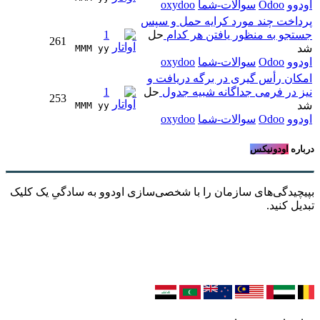
اودوو
Odoo
سوالات-شما
oxydoo
پرداخت چند مورد کرایه حمل و سپس
جستجو به منظور یافتن هر کدام
حل
1
261
شد
MMM yy 
اودوو
Odoo
سوالات-شما
oxydoo
امکان رأس گیری در برگه دریافت و
نیز در فرمی جداگانه شبیه جدول
حل
1
253
شد
MMM yy 
اودوو
Odoo
سوالات-شما
oxydoo
درباره
اودونیکس
بپیچیدگی‌های سازمان را با شخصی‌سازی اودوو به سادگیِ یک کلیک
تبدیل کنید.