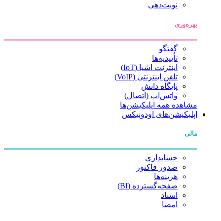
نوبت‌دهی
بهره‌وری
گفتگو
تأییدیه‌ها
اینترنت اشیا (IoT)
تلفن اینترنتی (VoIP)
پایگاه دانش
واتس‌اپ (اتصال)
مشاهده همه اپلیکیشن‌ها
اپلیکیشن‌های اودونیکس
مالی
حسابداری
صدور فاکتور
هزینه‌ها
صفحه‌گسترده (BI)
اسناد
امضا