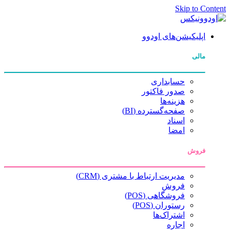
Skip to Content
اپلیکیشن‌های اودوو
مالی
حسابداری
صدور فاکتور
هزینه‌ها
صفحه‌گسترده (BI)
اسناد
امضا
فروش
مدیریت ارتباط با مشتری (CRM)
فروش
فروشگاهی (POS)
رستوران (POS)
اشتراک‌ها
اجاره