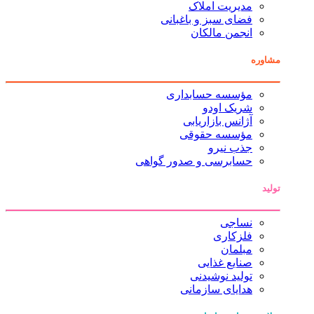
مدیریت املاک
فضای سبز و باغبانی
انجمن مالکان
مشاوره
مؤسسه حسابداری
شریک اودو
آژانس بازاریابی
مؤسسه حقوقی
جذب نیرو
حسابرسی و صدور گواهی
تولید
نساجی
فلزکاری
مبلمان
صنایع غذایی
تولید نوشیدنی
هدایای سازمانی