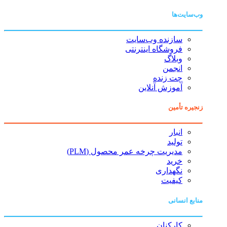
وب‌سایت‌ها
سازنده وب‌سایت
فروشگاه اینترنتی
وبلاگ
انجمن
چت زنده
آموزش آنلاین
زنجیره تأمین
انبار
تولید
مدیریت چرخه عمر محصول (PLM)
خرید
نگهداری
کیفیت
منابع انسانی
کارکنان