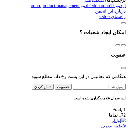
برچسب‌ها
(مشاهده همه)
اودوو
odoo17
Odoo
ادوو
odoo-product-management
درباره این انجمن
راهنمای Odoo
امکان ایجاد شعبات ؟
عضویت
هنگامی که فعالیتی در این پست رخ داد، مطلع شوید
عضویت
دنبال کردن
این سوال علامت‌گذاری شده است
1
پاسخ
172
نماها
فاطمه ندیمی