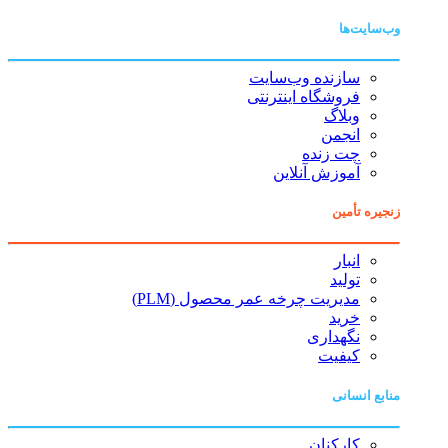
وب‌سایت‌ها
سازنده وب‌سایت
فروشگاه اینترنتی
وبلاگ
انجمن
چت زنده
آموزش آنلاین
زنجیره تأمین
انبار
تولید
مدیریت چرخه عمر محصول (PLM)
خرید
نگهداری
کیفیت
منابع انسانی
کارکنان