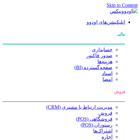
Skip to Content
اپلیکیشن‌های اودوو
مالی
حسابداری
صدور فاکتور
هزینه‌ها
صفحه‌گسترده (BI)
اسناد
امضا
فروش
مدیریت ارتباط با مشتری (CRM)
فروش
فروشگاهی (POS)
رستوران (POS)
اشتراک‌ها
اجاره