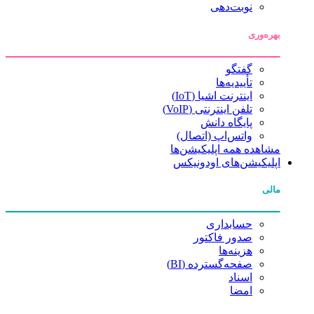
نوبت‌دهی
بهره‌وری
گفتگو
تأییدیه‌ها
اینترنت اشیا (IoT)
تلفن اینترنتی (VoIP)
پایگاه دانش
واتس‌اپ (اتصال)
مشاهده همه اپلیکیشن‌ها
اپلیکیشن‌های اودونیکس
مالی
حسابداری
صدور فاکتور
هزینه‌ها
صفحه‌گسترده (BI)
اسناد
امضا