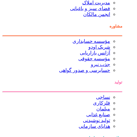
مدیریت املاک
فضای سبز و باغبانی
انجمن مالکان
مشاوره
مؤسسه حسابداری
شریک اودو
آژانس بازاریابی
مؤسسه حقوقی
جذب نیرو
حسابرسی و صدور گواهی
تولید
نساجی
فلزکاری
مبلمان
صنایع غذایی
تولید نوشیدنی
هدایای سازمانی