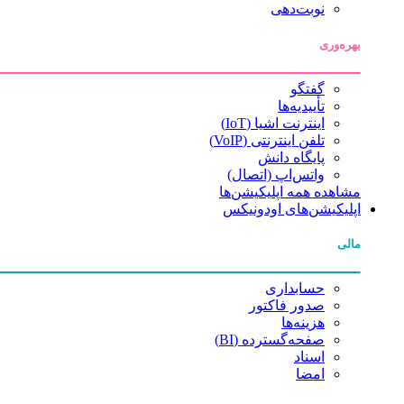
نوبت‌دهی
بهره‌وری
گفتگو
تأییدیه‌ها
اینترنت اشیا (IoT)
تلفن اینترنتی (VoIP)
پایگاه دانش
واتس‌اپ (اتصال)
مشاهده همه اپلیکیشن‌ها
اپلیکیشن‌های اودونیکس
مالی
حسابداری
صدور فاکتور
هزینه‌ها
صفحه‌گسترده (BI)
اسناد
امضا