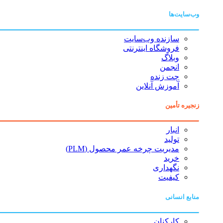
وب‌سایت‌ها
سازنده وب‌سایت
فروشگاه اینترنتی
وبلاگ
انجمن
چت زنده
آموزش آنلاین
زنجیره تأمین
انبار
تولید
مدیریت چرخه عمر محصول (PLM)
خرید
نگهداری
کیفیت
منابع انسانی
کارکنان