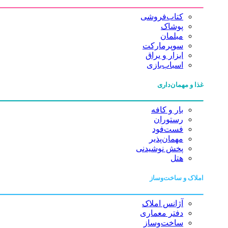
کتاب‌فروشی
پوشاک
مبلمان
سوپرمارکت
ابزار و یراق
اسباب‌بازی
غذا و مهمان‌داری
بار و کافه
رستوران
فست‌فود
مهمان‌پذیر
پخش نوشیدنی
هتل
املاک و ساخت‌وساز
آژانس املاک
دفتر معماری
ساخت‌وساز