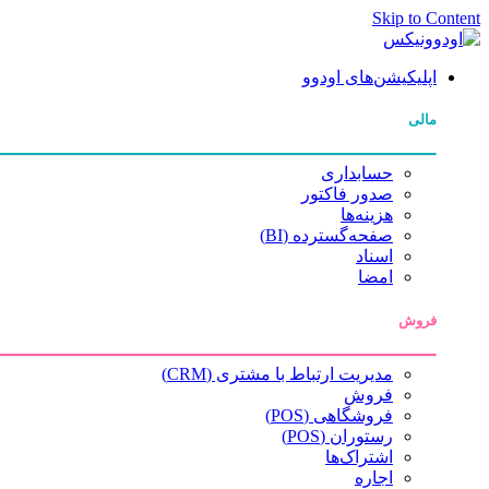
Skip to Content
اپلیکیشن‌های اودوو
مالی
حسابداری
صدور فاکتور
هزینه‌ها
صفحه‌گسترده (BI)
اسناد
امضا
فروش
مدیریت ارتباط با مشتری (CRM)
فروش
فروشگاهی (POS)
رستوران (POS)
اشتراک‌ها
اجاره