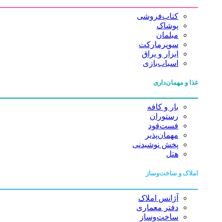
کتاب‌فروشی
پوشاک
مبلمان
سوپرمارکت
ابزار و یراق
اسباب‌بازی
غذا و مهمان‌داری
بار و کافه
رستوران
فست‌فود
مهمان‌پذیر
پخش نوشیدنی
هتل
املاک و ساخت‌وساز
آژانس املاک
دفتر معماری
ساخت‌وساز