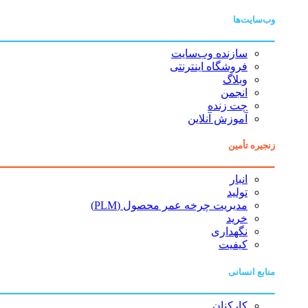
وب‌سایت‌ها
سازنده وب‌سایت
فروشگاه اینترنتی
وبلاگ
انجمن
چت زنده
آموزش آنلاین
زنجیره تأمین
انبار
تولید
مدیریت چرخه عمر محصول (PLM)
خرید
نگهداری
کیفیت
منابع انسانی
کارکنان