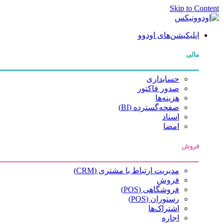
Skip to Content
اپلیکیشن‌های اودوو
مالی
حسابداری
صدور فاکتور
هزینه‌ها
صفحه‌گسترده (BI)
اسناد
امضا
فروش
مدیریت ارتباط با مشتری (CRM)
فروش
فروشگاهی (POS)
رستوران (POS)
اشتراک‌ها
اجاره