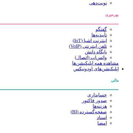
نوبت‌دهی
بهره‌وری
گفتگو
تأییدیه‌ها
اینترنت اشیا (IoT)
تلفن اینترنتی (VoIP)
پایگاه دانش
واتس‌اپ (اتصال)
مشاهده همه اپلیکیشن‌ها
اپلیکیشن‌های اودونیکس
مالی
حسابداری
صدور فاکتور
هزینه‌ها
صفحه‌گسترده (BI)
اسناد
امضا