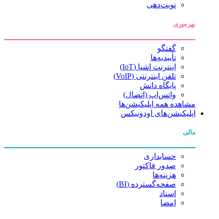
نوبت‌دهی
بهره‌وری
گفتگو
تأییدیه‌ها
اینترنت اشیا (IoT)
تلفن اینترنتی (VoIP)
پایگاه دانش
واتس‌اپ (اتصال)
مشاهده همه اپلیکیشن‌ها
اپلیکیشن‌های اودونیکس
مالی
حسابداری
صدور فاکتور
هزینه‌ها
صفحه‌گسترده (BI)
اسناد
امضا