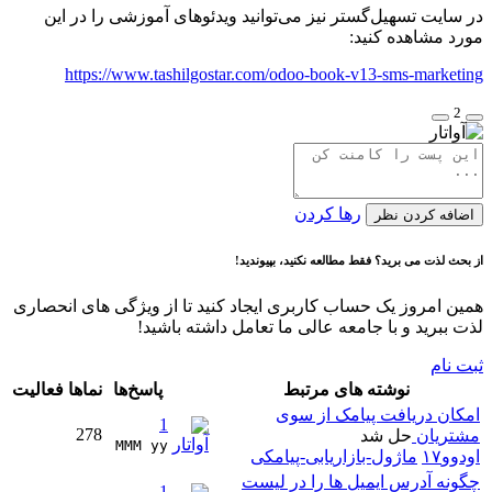
در سایت تسهیل‌گستر نیز می‌توانید ویدئوهای آموزشی را در این
مورد مشاهده کنید:
https://www.tashilgostar.com/odoo-book-v13-sms-marketing
2
رها کردن
اضافه کردن نظر
از بحث لذت می برید؟ فقط مطالعه نکنید، بپیوندید!
همین امروز یک حساب کاربری ایجاد کنید تا از ویژگی های انحصاری
لذت ببرید و با جامعه عالی ما تعامل داشته باشید!
ثبت نام
نوشته های مرتبط
پاسخ‌ها
نماها
فعالیت
امکان دریافت پیامک از سوی
1
278
مشتریان
حل شد
MMM yy 
اودوو۱۷
ماژول-بازاریابی-پیامکی
چگونه آدرس ایمیل ها را در لیست
1