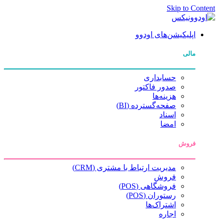
Skip to Content
اپلیکیشن‌های اودوو
مالی
حسابداری
صدور فاکتور
هزینه‌ها
صفحه‌گسترده (BI)
اسناد
امضا
فروش
مدیریت ارتباط با مشتری (CRM)
فروش
فروشگاهی (POS)
رستوران (POS)
اشتراک‌ها
اجاره