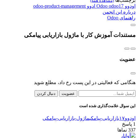
برچسب‌ها
(مشاهده همه)
اودوو
odoo17
Odoo
ادوو
odoo-product-management
درباره این انجمن
راهنمای Odoo
مستندات آموزش کار با ماژول بازاریابی پیامکی
عضویت
هنگامی که فعالیتی در این پست رخ داد، مطلع شوید
عضویت
دنبال کردن
این سوال علامت‌گذاری شده است
اودوو۱۷
بازاریابی-پیامکی
ماژول-بازاریابی-پیامکی
1
پاسخ
337
نماها