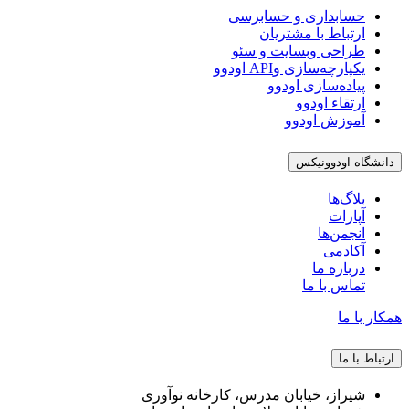
حسابداری و حسابرسی
ارتباط با مشتریان
طراحی وبسایت و سئو
یکپارچه‌سازی وAPI اودوو
پیاده‌سازی اودوو
ارتقاء اودوو
آموزش اودوو
دانشگاه اودوونیکس
بلاگ‌ها
آپارات
انجمن‌ها
آکادمی
درباره ما
تماس با ما
همکار با ما
ارتباط با ما
شیراز، خیابان مدرس، کارخانه نوآوری