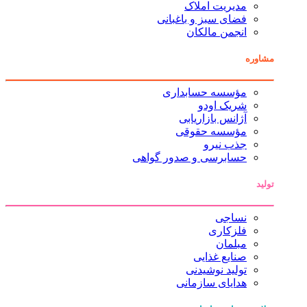
مدیریت املاک
فضای سبز و باغبانی
انجمن مالکان
مشاوره
مؤسسه حسابداری
شریک اودو
آژانس بازاریابی
مؤسسه حقوقی
جذب نیرو
حسابرسی و صدور گواهی
تولید
نساجی
فلزکاری
مبلمان
صنایع غذایی
تولید نوشیدنی
هدایای سازمانی