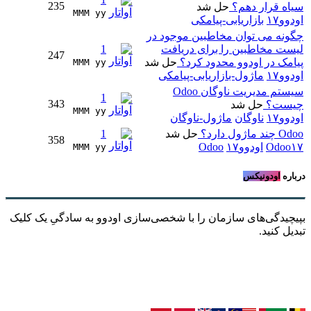
235
سیاه قرار دهم؟
حل شد
MMM yy 
اودوو۱۷
بازاریابی-پیامکی
چگونه می توان مخاطبین موجود در
لیست مخاطبین را برای دریافت
1
247
پیامک در اودوو محدود کرد؟
حل شد
MMM yy 
اودوو۱۷
ماژول-بازاریابی-پیامکی
سیستم مدیریت ناوگان Odoo
1
343
چیست؟
حل شد
MMM yy 
اودوو۱۷
ناوگان
ماژول-ناوگان
Odoo چند ماژول دارد؟
حل شد
1
358
Odoo۱۷
اودوو۱۷
Odoo
MMM yy 
درباره
اودونیکس
بپیچیدگی‌های سازمان را با شخصی‌سازی اودوو به سادگیِ یک کلیک
تبدیل کنید.