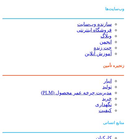
وب‌سایت‌ها
سازنده وب‌سایت
فروشگاه اینترنتی
وبلاگ
انجمن
چت زنده
آموزش آنلاین
زنجیره تأمین
انبار
تولید
مدیریت چرخه عمر محصول (PLM)
خرید
نگهداری
کیفیت
منابع انسانی
کارکنان