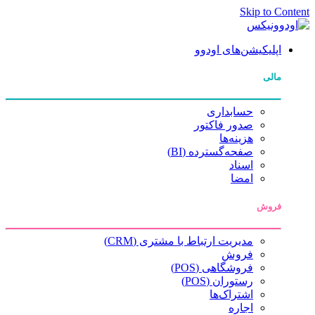
Skip to Content
اپلیکیشن‌های اودوو
مالی
حسابداری
صدور فاکتور
هزینه‌ها
صفحه‌گسترده (BI)
اسناد
امضا
فروش
مدیریت ارتباط با مشتری (CRM)
فروش
فروشگاهی (POS)
رستوران (POS)
اشتراک‌ها
اجاره