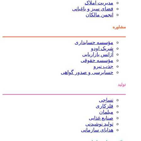
مدیریت املاک
فضای سبز و باغبانی
انجمن مالکان
مشاوره
مؤسسه حسابداری
شریک اودو
آژانس بازاریابی
مؤسسه حقوقی
جذب نیرو
حسابرسی و صدور گواهی
تولید
نساجی
فلزکاری
مبلمان
صنایع غذایی
تولید نوشیدنی
هدایای سازمانی