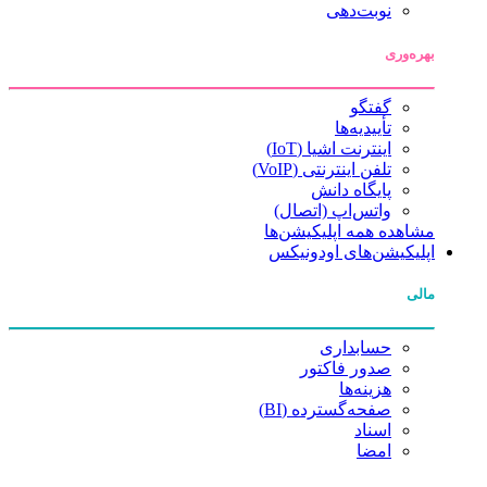
نوبت‌دهی
بهره‌وری
گفتگو
تأییدیه‌ها
اینترنت اشیا (IoT)
تلفن اینترنتی (VoIP)
پایگاه دانش
واتس‌اپ (اتصال)
مشاهده همه اپلیکیشن‌ها
اپلیکیشن‌های اودونیکس
مالی
حسابداری
صدور فاکتور
هزینه‌ها
صفحه‌گسترده (BI)
اسناد
امضا