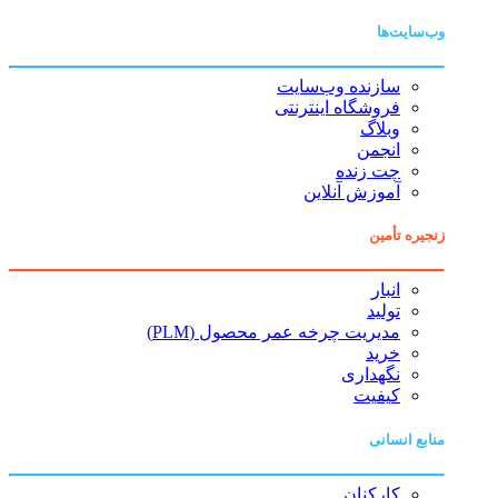
وب‌سایت‌ها
سازنده وب‌سایت
فروشگاه اینترنتی
وبلاگ
انجمن
چت زنده
آموزش آنلاین
زنجیره تأمین
انبار
تولید
مدیریت چرخه عمر محصول (PLM)
خرید
نگهداری
کیفیت
منابع انسانی
کارکنان