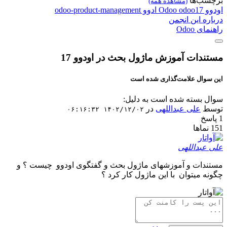
برچسب‌ها
(مشاهده همه)
اودوو
odoo17
Odoo
ادوو
odoo-product-management
درباره این انجمن
راهنمای Odoo
مستندات آموزش ماژول بحث در اودوو 17
این سوال علامت‌گذاری شده است
سوال بسته شده است به دلیل:
توسط
علی عبداللهی
در
۱۴۰۲/۱۲/۰۲ ۰۶:۱۶:۳۲
1
پاسخ
151
نماها
علی عبداللهی
مستندات و آموزشهای ماژول بحث و گفتگوی اودوو چیست ؟ و
چگونه میتوان با این ماژول کار کرد ؟