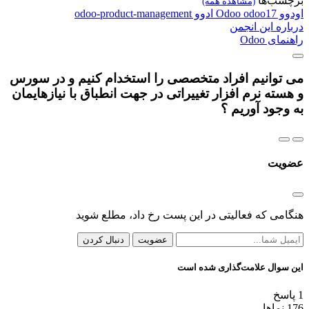
برچسب‌ها
(مشاهده همه)
اودوو
odoo17
Odoo
ادوو
odoo-product-management
درباره این انجمن
راهنمای Odoo
می توانیم افراد متخصصی را استخدام کنیم و در سورس
و هسته نرم افزار تغییراتی در جهت انطباق با نیازهایمان
به وجود آوریم ؟
عضویت
هنگامی که فعالیتی در این پست رخ داد، مطلع شوید
عضویت
دنبال کردن
این سوال علامت‌گذاری شده است
1
پاسخ
176
نماها