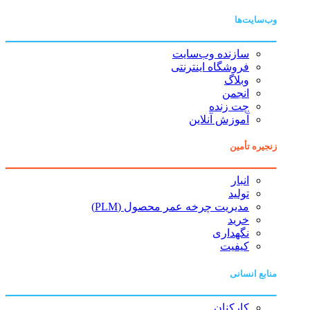
وب‌سایت‌ها
سازنده وب‌سایت
فروشگاه اینترنتی
وبلاگ
انجمن
چت زنده
آموزش آنلاین
زنجیره تأمین
انبار
تولید
مدیریت چرخه عمر محصول (PLM)
خرید
نگهداری
کیفیت
منابع انسانی
کارکنان