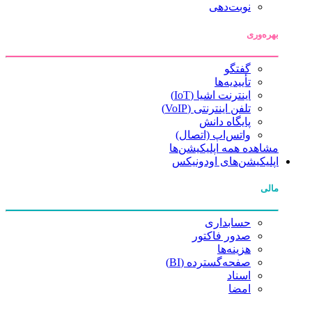
نوبت‌دهی
بهره‌وری
گفتگو
تأییدیه‌ها
اینترنت اشیا (IoT)
تلفن اینترنتی (VoIP)
پایگاه دانش
واتس‌اپ (اتصال)
مشاهده همه اپلیکیشن‌ها
اپلیکیشن‌های اودونیکس
مالی
حسابداری
صدور فاکتور
هزینه‌ها
صفحه‌گسترده (BI)
اسناد
امضا