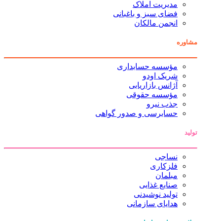
مدیریت املاک
فضای سبز و باغبانی
انجمن مالکان
مشاوره
مؤسسه حسابداری
شریک اودو
آژانس بازاریابی
مؤسسه حقوقی
جذب نیرو
حسابرسی و صدور گواهی
تولید
نساجی
فلزکاری
مبلمان
صنایع غذایی
تولید نوشیدنی
هدایای سازمانی