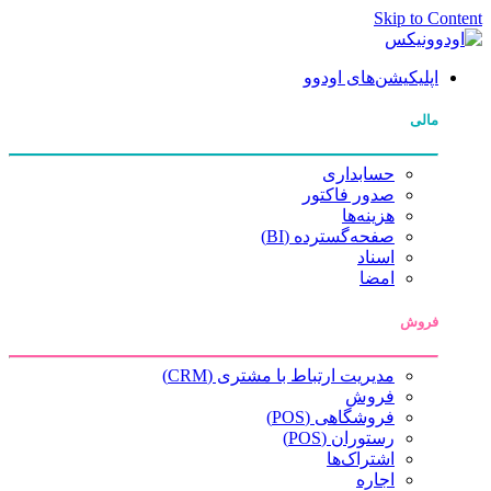
Skip to Content
اپلیکیشن‌های اودوو
مالی
حسابداری
صدور فاکتور
هزینه‌ها
صفحه‌گسترده (BI)
اسناد
امضا
فروش
مدیریت ارتباط با مشتری (CRM)
فروش
فروشگاهی (POS)
رستوران (POS)
اشتراک‌ها
اجاره