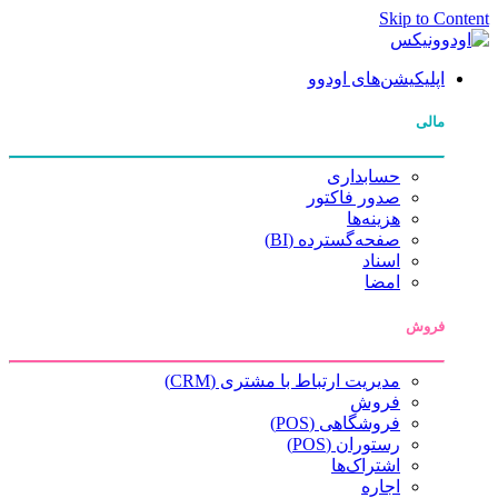
Skip to Content
اپلیکیشن‌های اودوو
مالی
حسابداری
صدور فاکتور
هزینه‌ها
صفحه‌گسترده (BI)
اسناد
امضا
فروش
مدیریت ارتباط با مشتری (CRM)
فروش
فروشگاهی (POS)
رستوران (POS)
اشتراک‌ها
اجاره