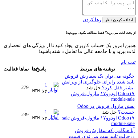
رها کردن
اضافه کردن نظر
از بحث لذت می برید؟ فقط مطالعه نکنید، بپیوندید!
همین امروز یک حساب کاربری ایجاد کنید تا از ویژگی های انحصاری
لذت ببرید و با جامعه عالی ما تعامل داشته باشید!
ثبت نام
نوشته های مرتبط
پاسخ‌ها
نماها
فعالیت
چگونه می توان یک سفارش فروش
تایید شده رابرای جلوگیری از ویرایش
1
279
بیشتر قفل کرد؟
حل شد
MMM yy 
Odoo۱۷
اودوو۱۷
ماژول-فروش
module-sale
نقش ماژول فروش در Odoo
1
چیست؟
حل شد
239
Odoo۱۷
اودوو۱۷
ماژول-فروش
sale
MMM yy 
module-sale
آیا هنگامی که سفارش فروش
درحالت تاییداست می توان قیمت