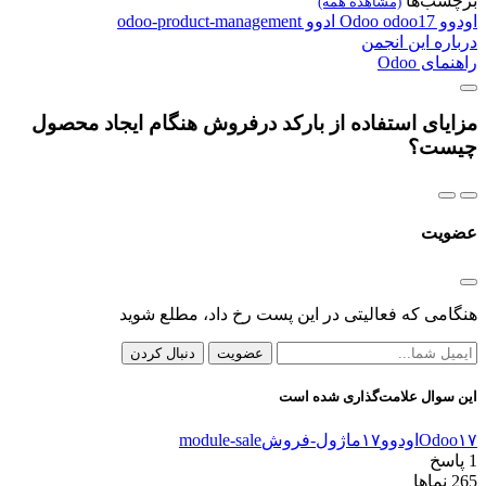
برچسب‌ها
(مشاهده همه)
اودوو
odoo17
Odoo
ادوو
odoo-product-management
درباره این انجمن
راهنمای Odoo
مزایای استفاده از بارکد درفروش هنگام ایجاد محصول
چیست؟
عضویت
هنگامی که فعالیتی در این پست رخ داد، مطلع شوید
عضویت
دنبال کردن
این سوال علامت‌گذاری شده است
Odoo۱۷
اودوو۱۷
ماژول-فروش
module-sale
1
پاسخ
265
نماها