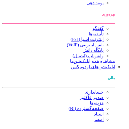
نوبت‌دهی
بهره‌وری
گفتگو
تأییدیه‌ها
اینترنت اشیا (IoT)
تلفن اینترنتی (VoIP)
پایگاه دانش
واتس‌اپ (اتصال)
مشاهده همه اپلیکیشن‌ها
اپلیکیشن‌های اودونیکس
مالی
حسابداری
صدور فاکتور
هزینه‌ها
صفحه‌گسترده (BI)
اسناد
امضا