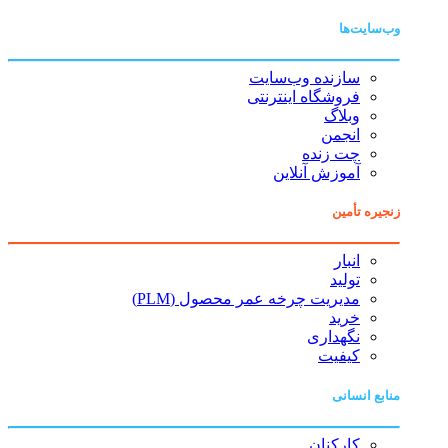
وب‌سایت‌ها
سازنده وب‌سایت
فروشگاه اینترنتی
وبلاگ
انجمن
چت زنده
آموزش آنلاین
زنجیره تأمین
انبار
تولید
مدیریت چرخه عمر محصول (PLM)
خرید
نگهداری
کیفیت
منابع انسانی
کارکنان