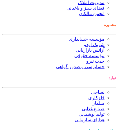
مدیریت املاک
فضای سبز و باغبانی
انجمن مالکان
مشاوره
مؤسسه حسابداری
شریک اودو
آژانس بازاریابی
مؤسسه حقوقی
جذب نیرو
حسابرسی و صدور گواهی
تولید
نساجی
فلزکاری
مبلمان
صنایع غذایی
تولید نوشیدنی
هدایای سازمانی