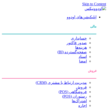
Skip to Content
اپلیکیشن‌های اودوو
مالی
حسابداری
صدور فاکتور
هزینه‌ها
صفحه‌گسترده (BI)
اسناد
امضا
فروش
مدیریت ارتباط با مشتری (CRM)
فروش
فروشگاهی (POS)
رستوران (POS)
اشتراک‌ها
اجاره