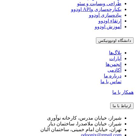
طراحی وبسایت و سئو
یکپارچه‌سازی وAPI اودوو
پیاده‌سازی اودوو
ارتقاء اودوو
آموزش اودوو
دانشگاه اودوونیکس
بلاگ‌ها
آپارات
انجمن‌ها
آکادمی
درباره ما
تماس با ما
همکار با ما
ارتباط با ما
شیراز، خیابان مدرس، کارخانه نوآوری
شیراز، خیابان ملاصدرا، ساختمان دیار
تهران، خیابان امام خمینی، ساختمان البان
odoonix@gmail.com