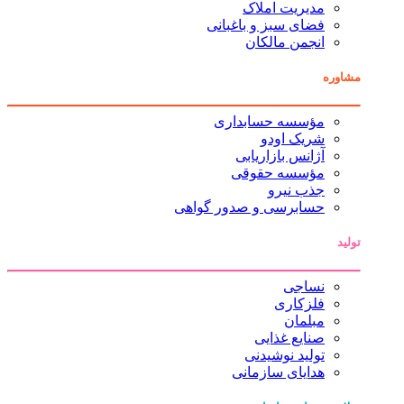
مدیریت املاک
فضای سبز و باغبانی
انجمن مالکان
مشاوره
مؤسسه حسابداری
شریک اودو
آژانس بازاریابی
مؤسسه حقوقی
جذب نیرو
حسابرسی و صدور گواهی
تولید
نساجی
فلزکاری
مبلمان
صنایع غذایی
تولید نوشیدنی
هدایای سازمانی