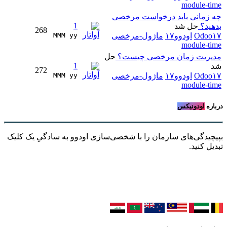
module-time
چه زمانی باید درخواست مرخصی
1
بدهید؟
حل شد
268
Odoo۱۷
اودوو۱۷
ماژول-مرخصی
MMM yy 
module-time
مدیریت زمان مرخصی چیست؟
حل
1
شد
272
Odoo۱۷
اودوو۱۷
ماژول-مرخصی
MMM yy 
module-time
درباره
اودونیکس
بپیچیدگی‌های سازمان را با شخصی‌سازی اودوو به سادگیِ یک کلیک
تبدیل کنید.