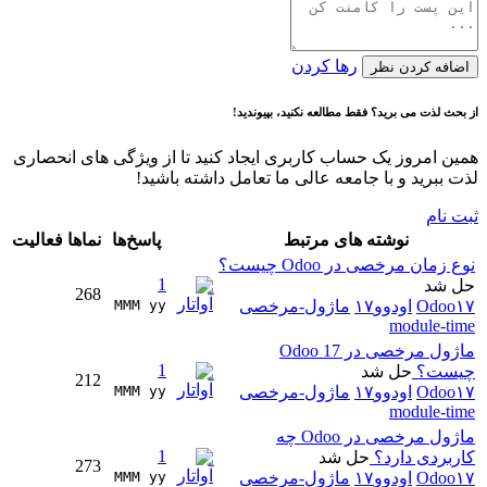
رها کردن
اضافه کردن نظر
از بحث لذت می برید؟ فقط مطالعه نکنید، بپیوندید!
همین امروز یک حساب کاربری ایجاد کنید تا از ویژگی های انحصاری
لذت ببرید و با جامعه عالی ما تعامل داشته باشید!
ثبت نام
نوشته های مرتبط
پاسخ‌ها
نماها
فعالیت
نوع زمان مرخصی در Odoo چیست؟
1
حل شد
268
Odoo۱۷
اودوو۱۷
ماژول-مرخصی
MMM yy 
module-time
ماژول مرخصی در Odoo 17
1
چیست؟
حل شد
212
Odoo۱۷
اودوو۱۷
ماژول-مرخصی
MMM yy 
module-time
ماژول مرخصی در Odoo چه
1
کاربردی دارد؟
حل شد
273
Odoo۱۷
اودوو۱۷
ماژول-مرخصی
MMM yy 