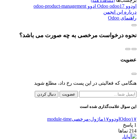
برچسب‌ها
(مشاهده همه)
اودوو
odoo17
Odoo
ادوو
odoo-product-management
درباره این انجمن
راهنمای Odoo
نحوه درخواست مرخصی به چه صورت می باشد؟
عضویت
هنگامی که فعالیتی در این پست رخ داد، مطلع شوید
عضویت
دنبال کردن
این سوال علامت‌گذاری شده است
Odoo۱۷
اودوو۱۷
ماژول-مرخصی
module-time
1
پاسخ
214
نماها