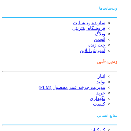
وب‌سایت‌ها
سازنده وب‌سایت
فروشگاه اینترنتی
وبلاگ
انجمن
چت زنده
آموزش آنلاین
زنجیره تأمین
انبار
تولید
مدیریت چرخه عمر محصول (PLM)
خرید
نگهداری
کیفیت
منابع انسانی
کارکنان