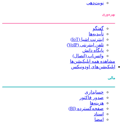
نوبت‌دهی
بهره‌وری
گفتگو
تأییدیه‌ها
اینترنت اشیا (IoT)
تلفن اینترنتی (VoIP)
پایگاه دانش
واتس‌اپ (اتصال)
مشاهده همه اپلیکیشن‌ها
اپلیکیشن‌های اودونیکس
مالی
حسابداری
صدور فاکتور
هزینه‌ها
صفحه‌گسترده (BI)
اسناد
امضا