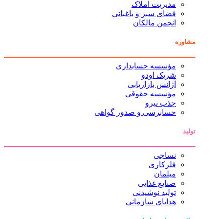
مدیریت املاک
فضای سبز و باغبانی
انجمن مالکان
مشاوره
مؤسسه حسابداری
شریک اودو
آژانس بازاریابی
مؤسسه حقوقی
جذب نیرو
حسابرسی و صدور گواهی
تولید
نساجی
فلزکاری
مبلمان
صنایع غذایی
تولید نوشیدنی
هدایای سازمانی