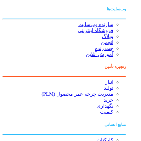
وب‌سایت‌ها
سازنده وب‌سایت
فروشگاه اینترنتی
وبلاگ
انجمن
چت زنده
آموزش آنلاین
زنجیره تأمین
انبار
تولید
مدیریت چرخه عمر محصول (PLM)
خرید
نگهداری
کیفیت
منابع انسانی
کارکنان