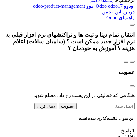
برچسب‌ها
(مشاهده همه)
اودوو
odoo17
Odoo
ادوو
odoo-product-management
درباره این انجمن
راهنمای Odoo
انتقال تمام دیتا و ثبت ها و تراکنشهای نرم افزار قبلی به
نرم افزار جدید ممکن است ؟ (سامیان سافت) اعلام
هزینه ؟ آموزش به خودمان ؟
عضویت
هنگامی که فعالیتی در این پست رخ داد، مطلع شوید
عضویت
دنبال کردن
این سوال علامت‌گذاری شده است
1
پاسخ
166
نماها