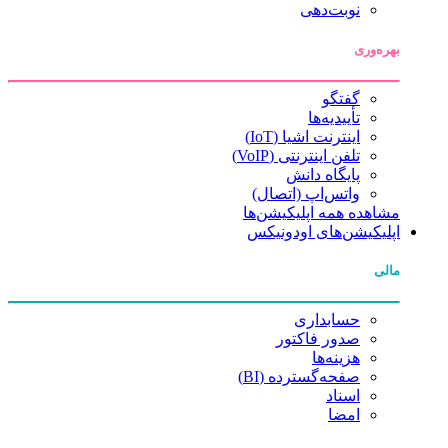
نوبت‌دهی
بهره‌وری
گفتگو
تأییدیه‌ها
اینترنت اشیا (IoT)
تلفن اینترنتی (VoIP)
پایگاه دانش
واتس‌اپ (اتصال)
مشاهده همه اپلیکیشن‌ها
اپلیکیشن‌های اودونیکس
مالی
حسابداری
صدور فاکتور
هزینه‌ها
صفحه‌گسترده (BI)
اسناد
امضا