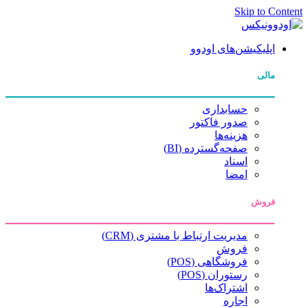
Skip to Content
اپلیکیشن‌های اودوو
مالی
حسابداری
صدور فاکتور
هزینه‌ها
صفحه‌گسترده (BI)
اسناد
امضا
فروش
مدیریت ارتباط با مشتری (CRM)
فروش
فروشگاهی (POS)
رستوران (POS)
اشتراک‌ها
اجاره