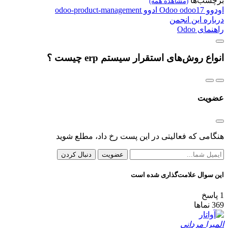
برچسب‌ها
(مشاهده همه)
اودوو
odoo17
Odoo
ادوو
odoo-product-management
درباره این انجمن
راهنمای Odoo
انواع روش‌های استقرار سیستم erp چیست ؟
عضویت
هنگامی که فعالیتی در این پست رخ داد، مطلع شوید
عضویت
دنبال کردن
این سوال علامت‌گذاری شده است
1
پاسخ
369
نماها
المیرا مردانی