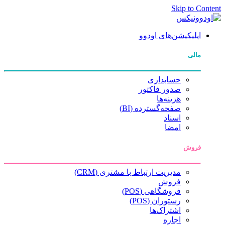
Skip to Content
اپلیکیشن‌های اودوو
مالی
حسابداری
صدور فاکتور
هزینه‌ها
صفحه‌گسترده (BI)
اسناد
امضا
فروش
مدیریت ارتباط با مشتری (CRM)
فروش
فروشگاهی (POS)
رستوران (POS)
اشتراک‌ها
اجاره