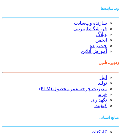
وب‌سایت‌ها
سازنده وب‌سایت
فروشگاه اینترنتی
وبلاگ
انجمن
چت زنده
آموزش آنلاین
زنجیره تأمین
انبار
تولید
مدیریت چرخه عمر محصول (PLM)
خرید
نگهداری
کیفیت
منابع انسانی
کارکنان