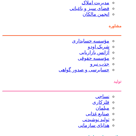
مدیریت املاک
فضای سبز و باغبانی
انجمن مالکان
مشاوره
مؤسسه حسابداری
شریک اودو
آژانس بازاریابی
مؤسسه حقوقی
جذب نیرو
حسابرسی و صدور گواهی
تولید
نساجی
فلزکاری
مبلمان
صنایع غذایی
تولید نوشیدنی
هدایای سازمانی