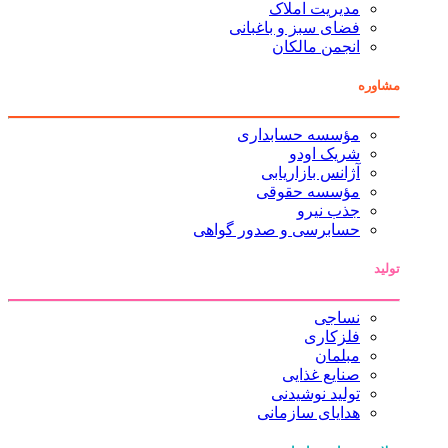
مدیریت املاک
فضای سبز و باغبانی
انجمن مالکان
مشاوره
مؤسسه حسابداری
شریک اودو
آژانس بازاریابی
مؤسسه حقوقی
جذب نیرو
حسابرسی و صدور گواهی
تولید
نساجی
فلزکاری
مبلمان
صنایع غذایی
تولید نوشیدنی
هدایای سازمانی