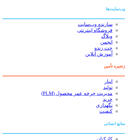
وب‌سایت‌ها
سازنده وب‌سایت
فروشگاه اینترنتی
وبلاگ
انجمن
چت زنده
آموزش آنلاین
زنجیره تأمین
انبار
تولید
مدیریت چرخه عمر محصول (PLM)
خرید
نگهداری
کیفیت
منابع انسانی
کارکنان