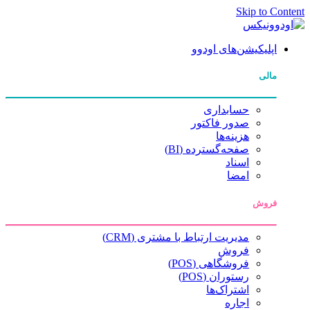
Skip to Content
اپلیکیشن‌های اودوو
مالی
حسابداری
صدور فاکتور
هزینه‌ها
صفحه‌گسترده (BI)
اسناد
امضا
فروش
مدیریت ارتباط با مشتری (CRM)
فروش
فروشگاهی (POS)
رستوران (POS)
اشتراک‌ها
اجاره