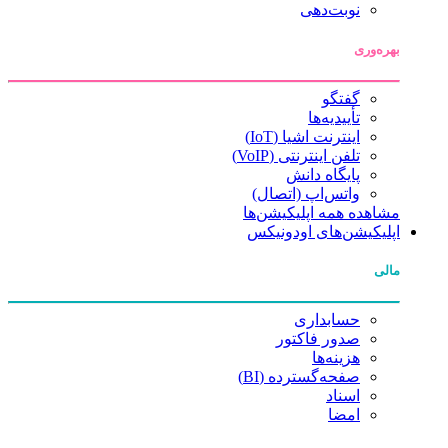
نوبت‌دهی
بهره‌وری
گفتگو
تأییدیه‌ها
اینترنت اشیا (IoT)
تلفن اینترنتی (VoIP)
پایگاه دانش
واتس‌اپ (اتصال)
مشاهده همه اپلیکیشن‌ها
اپلیکیشن‌های اودونیکس
مالی
حسابداری
صدور فاکتور
هزینه‌ها
صفحه‌گسترده (BI)
اسناد
امضا