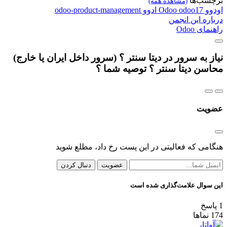
برچسب‌ها
(مشاهده همه)
اودوو
odoo17
Odoo
ادوو
odoo-product-management
درباره این انجمن
راهنمای Odoo
نیاز به سرور در دیتا سنتر ؟ (سرور داخل ایران یا خارج)
محاسن دیتا سنتر ؟ توصیه شما ؟
عضویت
هنگامی که فعالیتی در این پست رخ داد، مطلع شوید
عضویت
دنبال کردن
این سوال علامت‌گذاری شده است
1
پاسخ
174
نماها