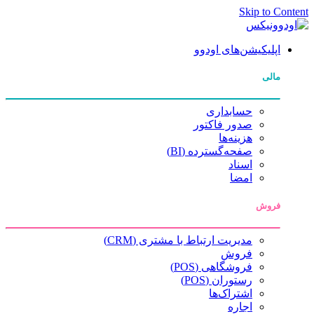
Skip to Content
اپلیکیشن‌های اودوو
مالی
حسابداری
صدور فاکتور
هزینه‌ها
صفحه‌گسترده (BI)
اسناد
امضا
فروش
مدیریت ارتباط با مشتری (CRM)
فروش
فروشگاهی (POS)
رستوران (POS)
اشتراک‌ها
اجاره