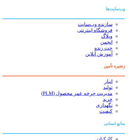
وب‌سایت‌ها
سازنده وب‌سایت
فروشگاه اینترنتی
وبلاگ
انجمن
چت زنده
آموزش آنلاین
زنجیره تأمین
انبار
تولید
مدیریت چرخه عمر محصول (PLM)
خرید
نگهداری
کیفیت
منابع انسانی
کارکنان