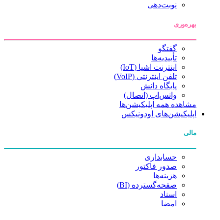
نوبت‌دهی
بهره‌وری
گفتگو
تأییدیه‌ها
اینترنت اشیا (IoT)
تلفن اینترنتی (VoIP)
پایگاه دانش
واتس‌اپ (اتصال)
مشاهده همه اپلیکیشن‌ها
اپلیکیشن‌های اودونیکس
مالی
حسابداری
صدور فاکتور
هزینه‌ها
صفحه‌گسترده (BI)
اسناد
امضا