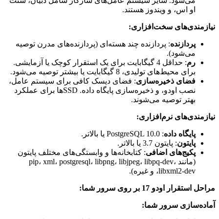
می‌شود. سایر سیستم عامل‌های سازگار شامل دبیان، سنت
او اس، و ویندوز هستند.
نیازمندی‌های سخت‌افزاری:
پردازنده
: پردازنده چند هسته‌ای (پردازنده‌های مدرن توصیه
می‌شود).
رم
: حداقل 4 گیگابایت برای یک استقرار کوچک یا آزمایشی.
برای محیط‌های تولیدی، 8 گیگابایت یا بیشتر توصیه می‌شود.
فضای ذخیره‌سازی
: فضای دیسک کافی برای سیستم عامل،
نصب اودو، و ذخیره‌سازی پایگاه داده. SSDها برای عملکرد
بهتر توصیه می‌شوند.
نیازمندی‌های نرم‌افزاری:
پایگاه داده
: PostgreSQL 10.0 یا بالاتر.
پایتون
: پایتون 3.7 یا بالاتر.
پکیج‌های اضافی
: کتابخانه‌ها و وابستگی‌های مختلف پایتون
(مانند pip، xml، postgresql، libpng، libjpeg، libpq-dev،
libxml2-dev، و غیره).
مراحل استقرار اودو 17 بر روی سرور شما:
آماده‌سازی سرور شما: