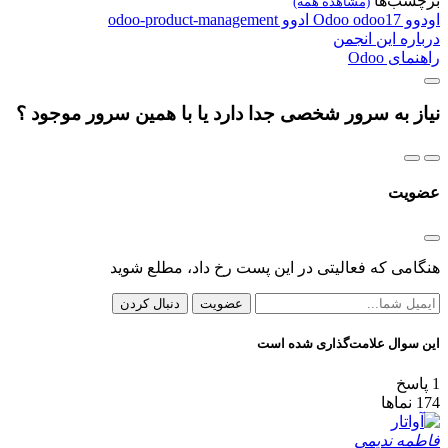
برچسب‌ها
(مشاهده همه)
اودوو
odoo17
Odoo
ادوو
odoo-product-management
درباره این انجمن
راهنمای Odoo
نیاز به سرور شخصی جدا دارد یا با همین سرور موجود ؟
عضویت
هنگامی که فعالیتی در این پست رخ داد، مطلع شوید
عضویت
دنبال کردن
این سوال علامت‌گذاری شده است
1
پاسخ
174
نماها
فاطمه ندیمی