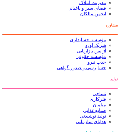
مدیریت املاک
فضای سبز و باغبانی
انجمن مالکان
مشاوره
مؤسسه حسابداری
شریک اودو
آژانس بازاریابی
مؤسسه حقوقی
جذب نیرو
حسابرسی و صدور گواهی
تولید
نساجی
فلزکاری
مبلمان
صنایع غذایی
تولید نوشیدنی
هدایای سازمانی