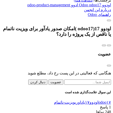
برچسب‌ها
(مشاهده همه)
اودوو
odoo17
Odoo
ادوو
odoo-product-management
درباره این انجمن
راهنمای Odoo
اودوو 17(odoo17 )امکان صدور یادآور برای ویزیت ناتمام
یا ناقص از یک پروژه را دارد؟
عضویت
هنگامی که فعالیتی در این پست رخ داد، مطلع شوید
عضویت
دنبال کردن
این سوال علامت‌گذاری شده است
odoo۱۷
اودوو۱۷
یاداوری
ویزیت-ناتمام
1
پاسخ
248
نماها