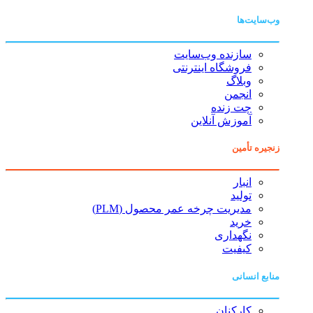
وب‌سایت‌ها
سازنده وب‌سایت
فروشگاه اینترنتی
وبلاگ
انجمن
چت زنده
آموزش آنلاین
زنجیره تأمین
انبار
تولید
مدیریت چرخه عمر محصول (PLM)
خرید
نگهداری
کیفیت
منابع انسانی
کارکنان