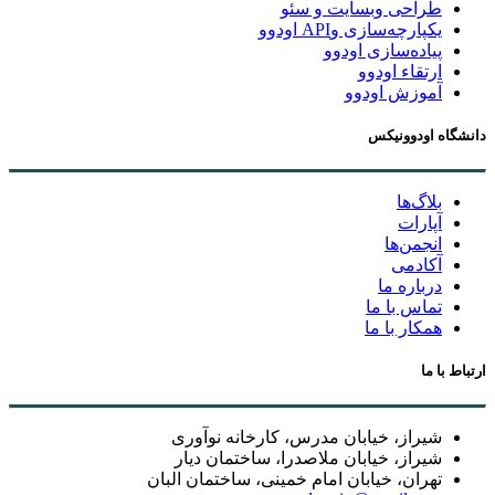
طراحی وبسایت و سئو
یکپارچه‌سازی وAPI اودوو
پیاده‌سازی اودوو
ارتقاء اودوو
آموزش اودوو
دانشگاه اودوونیکس
بلاگ‌ها
آپارات
انجمن‌ها
آکادمی
درباره ما
تماس با ما
همکار با ما
ارتباط با ما
شیراز، خیابان مدرس، کارخانه نوآوری
شیراز، خیابان ملاصدرا، ساختمان دیار
تهران، خیابان امام خمینی، ساختمان البان