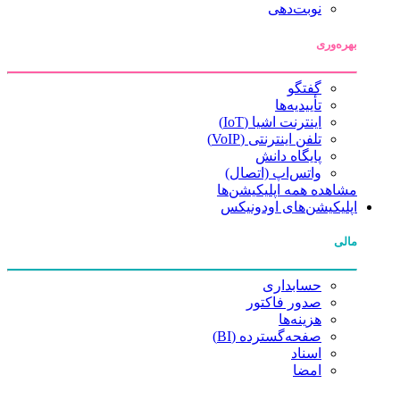
نوبت‌دهی
بهره‌وری
گفتگو
تأییدیه‌ها
اینترنت اشیا (IoT)
تلفن اینترنتی (VoIP)
پایگاه دانش
واتس‌اپ (اتصال)
مشاهده همه اپلیکیشن‌ها
اپلیکیشن‌های اودونیکس
مالی
حسابداری
صدور فاکتور
هزینه‌ها
صفحه‌گسترده (BI)
اسناد
امضا