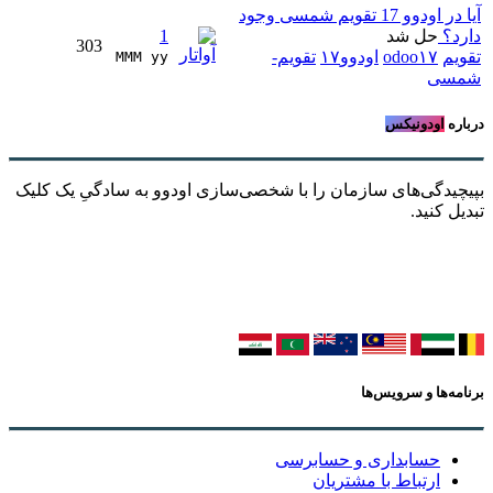
آیا در اودوو 17 تقویم شمسی وجود
دارد؟
حل شد
1
303
تقویم
odoo۱۷
اودوو۱۷
تقویم-
MMM yy 
شمسی
درباره
اودونیکس
بپیچیدگی‌های سازمان را با شخصی‌سازی اودوو به سادگیِ یک کلیک
تبدیل کنید.
برنامه‌ها و سرویس‌ها
حسابداری و حسابرسی
ارتباط با مشتریان