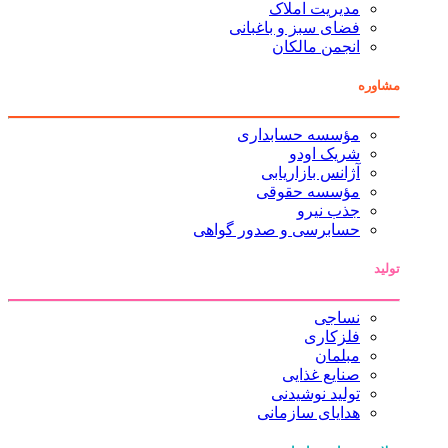
مدیریت املاک
فضای سبز و باغبانی
انجمن مالکان
مشاوره
مؤسسه حسابداری
شریک اودو
آژانس بازاریابی
مؤسسه حقوقی
جذب نیرو
حسابرسی و صدور گواهی
تولید
نساجی
فلزکاری
مبلمان
صنایع غذایی
تولید نوشیدنی
هدایای سازمانی