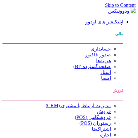
Skip to Content
اپلیکیشن‌های اودوو
مالی
حسابداری
صدور فاکتور
هزینه‌ها
صفحه‌گسترده (BI)
اسناد
امضا
فروش
مدیریت ارتباط با مشتری (CRM)
فروش
فروشگاهی (POS)
رستوران (POS)
اشتراک‌ها
اجاره