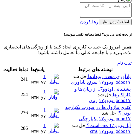
رها کردن
اضافه کردن نظر
از بحث لذت می برید؟ فقط مطالعه نکنید، بپیوندید!
همین امروز یک حساب کاربری ایجاد کنید تا از ویژگی های انحصاری
لذت ببرید و با جامعه عالی ما تعامل داشته باشید!
ثبت نام
نوشته های مرتبط
پاسخ‌ها
نماها
فعالیت
یادآوری مجدد رویدادها
حل شد
1
241
odoo۱۷
اودوو۱۷
سرنخ
یاداوری
MMM yy 
پشتیبانی اودوو17 از زبان ها و
1
254
کاراکترها
حل شد
MMM yy 
odoo۱۷
اودوو۱۷
زبان
کندی ماژول ها در صورت یکپارچه
1
236
بودن؟!
حل شد
MMM yy 
odoo۱۷
اودوو۱۷
یکپارچگی
آیا اودوو 17 cms است؟
حل شد
1
286
odoo۱۷
اودوو۱۷
cms
MMM yy 