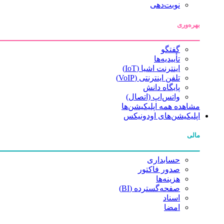
نوبت‌دهی
بهره‌وری
گفتگو
تأییدیه‌ها
اینترنت اشیا (IoT)
تلفن اینترنتی (VoIP)
پایگاه دانش
واتس‌اپ (اتصال)
مشاهده همه اپلیکیشن‌ها
اپلیکیشن‌های اودونیکس
مالی
حسابداری
صدور فاکتور
هزینه‌ها
صفحه‌گسترده (BI)
اسناد
امضا