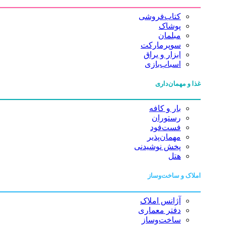
کتاب‌فروشی
پوشاک
مبلمان
سوپرمارکت
ابزار و یراق
اسباب‌بازی
غذا و مهمان‌داری
بار و کافه
رستوران
فست‌فود
مهمان‌پذیر
پخش نوشیدنی
هتل
املاک و ساخت‌وساز
آژانس املاک
دفتر معماری
ساخت‌وساز