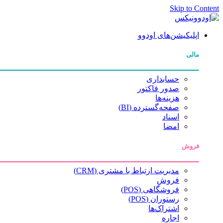
Skip to Content
اپلیکیشن‌های اودوو
مالی
حسابداری
صدور فاکتور
هزینه‌ها
صفحه‌گسترده (BI)
اسناد
امضا
فروش
مدیریت ارتباط با مشتری (CRM)
فروش
فروشگاهی (POS)
رستوران (POS)
اشتراک‌ها
اجاره