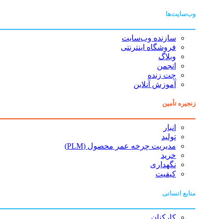
وب‌سایت‌ها
سازنده وب‌سایت
فروشگاه اینترنتی
وبلاگ
انجمن
چت زنده
آموزش آنلاین
زنجیره تأمین
انبار
تولید
مدیریت چرخه عمر محصول (PLM)
خرید
نگهداری
کیفیت
منابع انسانی
کارکنان