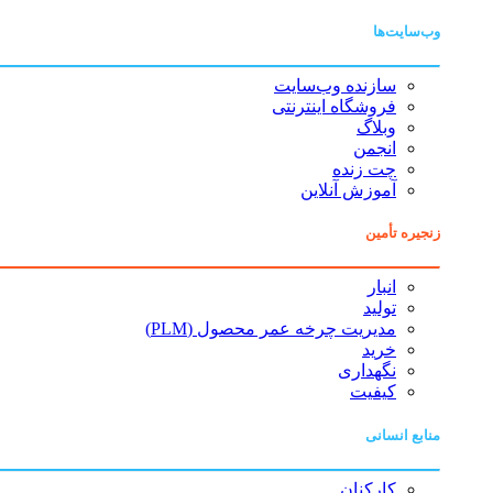
وب‌سایت‌ها
سازنده وب‌سایت
فروشگاه اینترنتی
وبلاگ
انجمن
چت زنده
آموزش آنلاین
زنجیره تأمین
انبار
تولید
مدیریت چرخه عمر محصول (PLM)
خرید
نگهداری
کیفیت
منابع انسانی
کارکنان