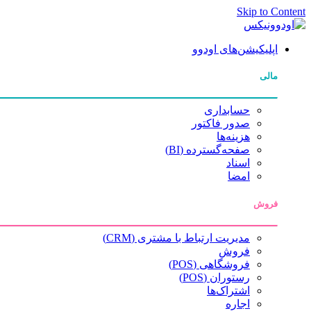
Skip to Content
اپلیکیشن‌های اودوو
مالی
حسابداری
صدور فاکتور
هزینه‌ها
صفحه‌گسترده (BI)
اسناد
امضا
فروش
مدیریت ارتباط با مشتری (CRM)
فروش
فروشگاهی (POS)
رستوران (POS)
اشتراک‌ها
اجاره