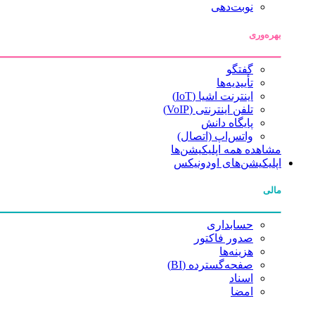
نوبت‌دهی
بهره‌وری
گفتگو
تأییدیه‌ها
اینترنت اشیا (IoT)
تلفن اینترنتی (VoIP)
پایگاه دانش
واتس‌اپ (اتصال)
مشاهده همه اپلیکیشن‌ها
اپلیکیشن‌های اودونیکس
مالی
حسابداری
صدور فاکتور
هزینه‌ها
صفحه‌گسترده (BI)
اسناد
امضا