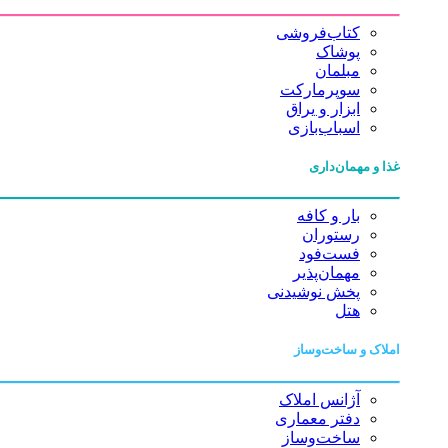
کتاب‌فروشی
پوشاک
مبلمان
سوپرمارکت
ابزار و یراق
اسباب‌بازی
غذا و مهمان‌داری
بار و کافه
رستوران
فست‌فود
مهمان‌پذیر
پخش نوشیدنی
هتل
املاک و ساخت‌وساز
آژانس املاک
دفتر معماری
ساخت‌وساز