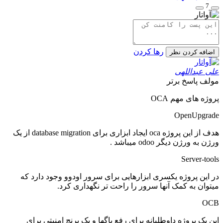
7
رها کردن
اضافه کردن نظر
علی عبداللهی
مولف
پاسخ برتر
پروژه های مهم
OCA
OpenUpgrade
هدف از این پروژه
oca
ایجاد ابزاری برای
database migration
از یک
ورژن به ورژن دیگر
odoo
میباشد
.
Server-tools
در این پروژه یکسری ابزارهایی برای سرور اودوو وجود دارد که
میتوان به کمک آنها سرور را راحت تر نگهداری کرد
.
OCB
این یک پروژه داوطلبانه برای رفع باگها و یک برنچ امنیتی برای