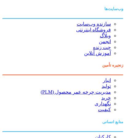
وب‌سایت‌ها
سازنده وب‌سایت
فروشگاه اینترنتی
وبلاگ
انجمن
چت زنده
آموزش آنلاین
زنجیره تأمین
انبار
تولید
مدیریت چرخه عمر محصول (PLM)
خرید
نگهداری
کیفیت
منابع انسانی
کارکنان