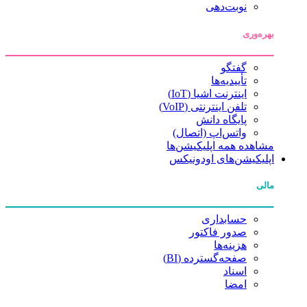
نوبت‌دهی
بهره‌وری
گفتگو
تأییدیه‌ها
اینترنت اشیا (IoT)
تلفن اینترنتی (VoIP)
پایگاه دانش
واتس‌اپ (اتصال)
مشاهده همه اپلیکیشن‌ها
اپلیکیشن‌های اودونیکس
مالی
حسابداری
صدور فاکتور
هزینه‌ها
صفحه‌گسترده (BI)
اسناد
امضا