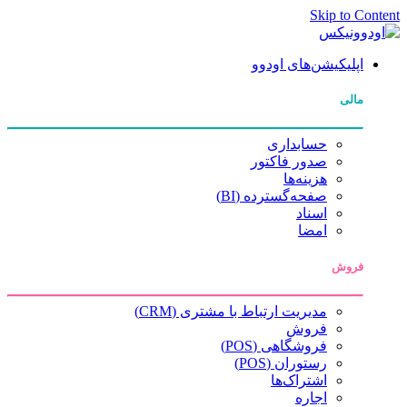
Skip to Content
اپلیکیشن‌های اودوو
مالی
حسابداری
صدور فاکتور
هزینه‌ها
صفحه‌گسترده (BI)
اسناد
امضا
فروش
مدیریت ارتباط با مشتری (CRM)
فروش
فروشگاهی (POS)
رستوران (POS)
اشتراک‌ها
اجاره