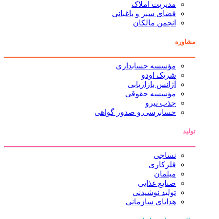
مدیریت املاک
فضای سبز و باغبانی
انجمن مالکان
مشاوره
مؤسسه حسابداری
شریک اودو
آژانس بازاریابی
مؤسسه حقوقی
جذب نیرو
حسابرسی و صدور گواهی
تولید
نساجی
فلزکاری
مبلمان
صنایع غذایی
تولید نوشیدنی
هدایای سازمانی