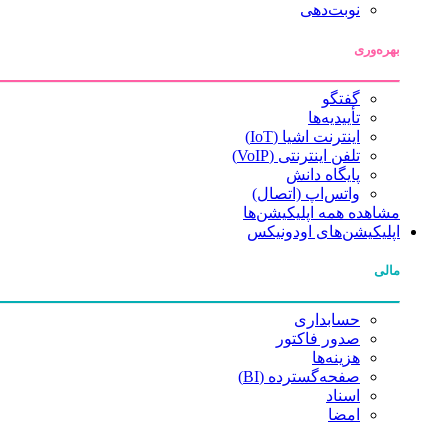
نوبت‌دهی
بهره‌وری
گفتگو
تأییدیه‌ها
اینترنت اشیا (IoT)
تلفن اینترنتی (VoIP)
پایگاه دانش
واتس‌اپ (اتصال)
مشاهده همه اپلیکیشن‌ها
اپلیکیشن‌های اودونیکس
مالی
حسابداری
صدور فاکتور
هزینه‌ها
صفحه‌گسترده (BI)
اسناد
امضا