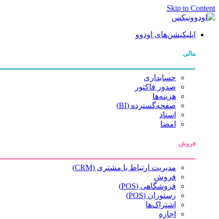
Skip to Content
اپلیکیشن‌های اودوو
مالی
حسابداری
صدور فاکتور
هزینه‌ها
صفحه‌گسترده (BI)
اسناد
امضا
فروش
مدیریت ارتباط با مشتری (CRM)
فروش
فروشگاهی (POS)
رستوران (POS)
اشتراک‌ها
اجاره