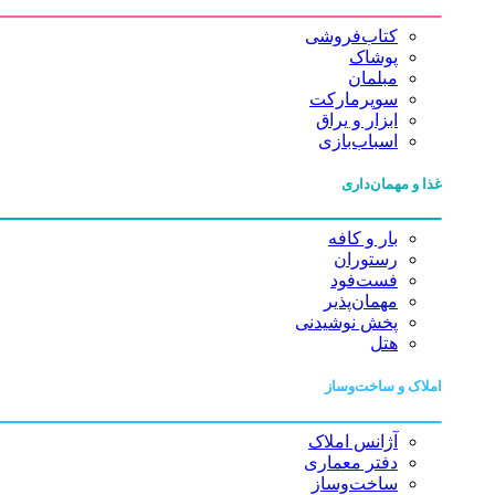
کتاب‌فروشی
پوشاک
مبلمان
سوپرمارکت
ابزار و یراق
اسباب‌بازی
غذا و مهمان‌داری
بار و کافه
رستوران
فست‌فود
مهمان‌پذیر
پخش نوشیدنی
هتل
املاک و ساخت‌وساز
آژانس املاک
دفتر معماری
ساخت‌وساز