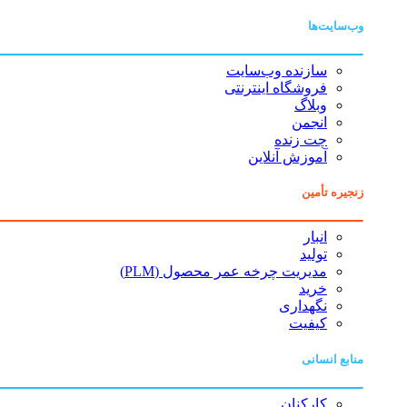
وب‌سایت‌ها
سازنده وب‌سایت
فروشگاه اینترنتی
وبلاگ
انجمن
چت زنده
آموزش آنلاین
زنجیره تأمین
انبار
تولید
مدیریت چرخه عمر محصول (PLM)
خرید
نگهداری
کیفیت
منابع انسانی
کارکنان