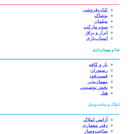
کتاب‌فروشی
پوشاک
مبلمان
سوپرمارکت
ابزار و یراق
اسباب‌بازی
غذا و مهمان‌داری
بار و کافه
رستوران
فست‌فود
مهمان‌پذیر
پخش نوشیدنی
هتل
املاک و ساخت‌وساز
آژانس املاک
دفتر معماری
ساخت‌وساز