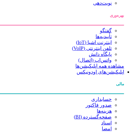
نوبت‌دهی
بهره‌وری
گفتگو
تأییدیه‌ها
اینترنت اشیا (IoT)
تلفن اینترنتی (VoIP)
پایگاه دانش
واتس‌اپ (اتصال)
مشاهده همه اپلیکیشن‌ها
اپلیکیشن‌های اودونیکس
مالی
حسابداری
صدور فاکتور
هزینه‌ها
صفحه‌گسترده (BI)
اسناد
امضا