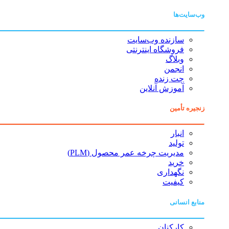
وب‌سایت‌ها
سازنده وب‌سایت
فروشگاه اینترنتی
وبلاگ
انجمن
چت زنده
آموزش آنلاین
زنجیره تأمین
انبار
تولید
مدیریت چرخه عمر محصول (PLM)
خرید
نگهداری
کیفیت
منابع انسانی
کارکنان