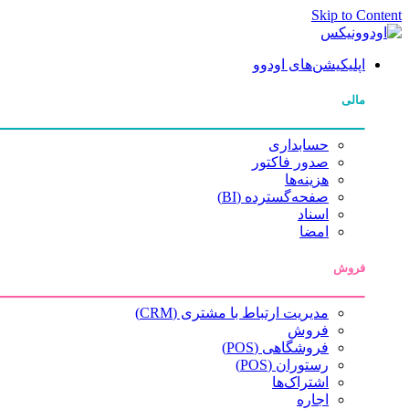
Skip to Content
اپلیکیشن‌های اودوو
مالی
حسابداری
صدور فاکتور
هزینه‌ها
صفحه‌گسترده (BI)
اسناد
امضا
فروش
مدیریت ارتباط با مشتری (CRM)
فروش
فروشگاهی (POS)
رستوران (POS)
اشتراک‌ها
اجاره