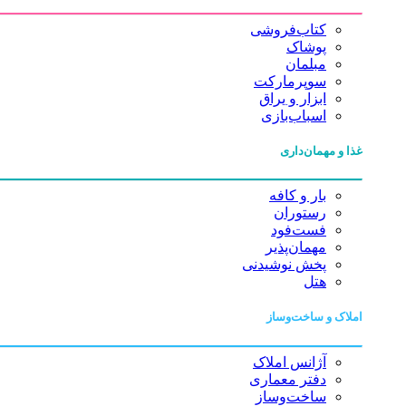
کتاب‌فروشی
پوشاک
مبلمان
سوپرمارکت
ابزار و یراق
اسباب‌بازی
غذا و مهمان‌داری
بار و کافه
رستوران
فست‌فود
مهمان‌پذیر
پخش نوشیدنی
هتل
املاک و ساخت‌وساز
آژانس املاک
دفتر معماری
ساخت‌وساز