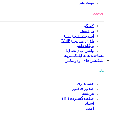
نوبت‌دهی
بهره‌وری
گفتگو
تأییدیه‌ها
اینترنت اشیا (IoT)
تلفن اینترنتی (VoIP)
پایگاه دانش
واتس‌اپ (اتصال)
مشاهده همه اپلیکیشن‌ها
اپلیکیشن‌های اودونیکس
مالی
حسابداری
صدور فاکتور
هزینه‌ها
صفحه‌گسترده (BI)
اسناد
امضا