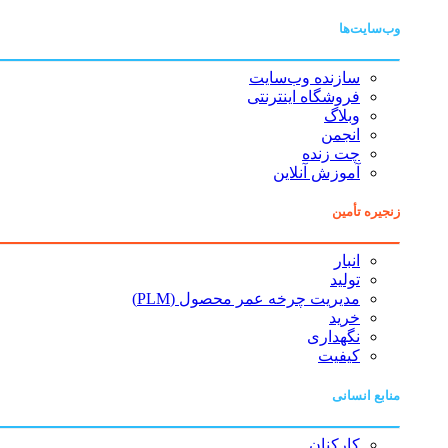
وب‌سایت‌ها
سازنده وب‌سایت
فروشگاه اینترنتی
وبلاگ
انجمن
چت زنده
آموزش آنلاین
زنجیره تأمین
انبار
تولید
مدیریت چرخه عمر محصول (PLM)
خرید
نگهداری
کیفیت
منابع انسانی
کارکنان