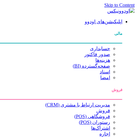
Skip to Content
اپلیکیشن‌های اودوو
مالی
حسابداری
صدور فاکتور
هزینه‌ها
صفحه‌گسترده (BI)
اسناد
امضا
فروش
مدیریت ارتباط با مشتری (CRM)
فروش
فروشگاهی (POS)
رستوران (POS)
اشتراک‌ها
اجاره