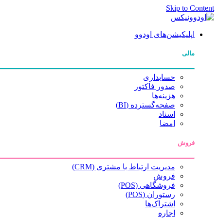
Skip to Content
اپلیکیشن‌های اودوو
مالی
حسابداری
صدور فاکتور
هزینه‌ها
صفحه‌گسترده (BI)
اسناد
امضا
فروش
مدیریت ارتباط با مشتری (CRM)
فروش
فروشگاهی (POS)
رستوران (POS)
اشتراک‌ها
اجاره