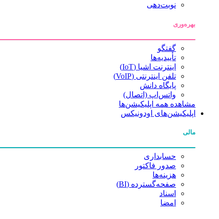
نوبت‌دهی
بهره‌وری
گفتگو
تأییدیه‌ها
اینترنت اشیا (IoT)
تلفن اینترنتی (VoIP)
پایگاه دانش
واتس‌اپ (اتصال)
مشاهده همه اپلیکیشن‌ها
اپلیکیشن‌های اودونیکس
مالی
حسابداری
صدور فاکتور
هزینه‌ها
صفحه‌گسترده (BI)
اسناد
امضا