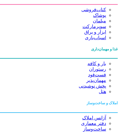
کتاب‌فروشی
پوشاک
مبلمان
سوپرمارکت
ابزار و یراق
اسباب‌بازی
غذا و مهمان‌داری
بار و کافه
رستوران
فست‌فود
مهمان‌پذیر
پخش نوشیدنی
هتل
املاک و ساخت‌وساز
آژانس املاک
دفتر معماری
ساخت‌وساز