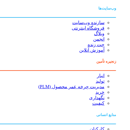
وب‌سایت‌ها
سازنده وب‌سایت
فروشگاه اینترنتی
وبلاگ
انجمن
چت زنده
آموزش آنلاین
زنجیره تأمین
انبار
تولید
مدیریت چرخه عمر محصول (PLM)
خرید
نگهداری
کیفیت
منابع انسانی
کارکنان