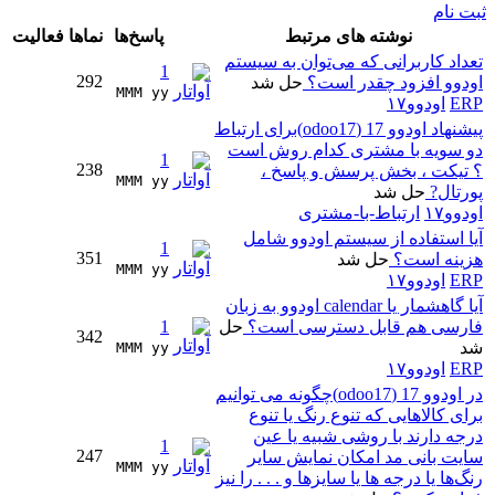
ثبت نام
نوشته های مرتبط
پاسخ‌ها
نماها
فعالیت
تعداد کاربرانی که می‌توان به سیستم
1
292
اودوو افزود چقدر است؟
حل شد
MMM yy 
ERP
اودوو۱۷
پیشنهاد اودوو 17 (odoo17)برای ارتباط
دو سویه با مشتری کدام روش است
1
238
؟ تیکت ، بخش پرسش و پاسخ ،
MMM yy 
پورتال?
حل شد
اودوو۱۷
ارتباط-با-مشتری
آیا استفاده از سیستم اودوو شامل
1
351
هزینه است؟
حل شد
MMM yy 
ERP
اودوو۱۷
آیا گاهشمار یا calendar اودوو به زبان
فارسی هم قابل دسترسی است؟
حل
1
342
شد
MMM yy 
ERP
اودوو۱۷
در اودوو 17 (odoo17)چگونه می توانیم
برای کالاهایی که تنوع رنگ یا تنوع
درجه دارند با روشی شبیه یا عین
1
247
سایت بانی مد امکان نمایش سایر
MMM yy 
رنگ‌ها یا درجه ها یا سایزها و . . . را نیز