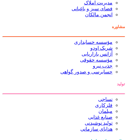
مدیریت املاک
فضای سبز و باغبانی
انجمن مالکان
مشاوره
مؤسسه حسابداری
شریک اودو
آژانس بازاریابی
مؤسسه حقوقی
جذب نیرو
حسابرسی و صدور گواهی
تولید
نساجی
فلزکاری
مبلمان
صنایع غذایی
تولید نوشیدنی
هدایای سازمانی