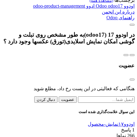
برچسب‌ها
(مشاهده همه)
اودوو
odoo17
Odoo
ادوو
odoo-product-management
درباره این انجمن
راهنمای Odoo
در اودوو 17 (odoo17)به طور مشخص روی تبلت و
گوشی امکان نمایش اسلایدی(تورق) عکسها وجود دارد ؟
عضویت
هنگامی که فعالیتی در این پست رخ داد، مطلع شوید
عضویت
دنبال کردن
این سوال علامت‌گذاری شده است
اودوو۱۷
نمایش-محصول
1
پاسخ
266
نماها