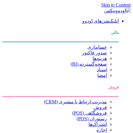
Skip to Content
اپلیکیشن‌های اودوو
مالی
حسابداری
صدور فاکتور
هزینه‌ها
صفحه‌گسترده (BI)
اسناد
امضا
فروش
مدیریت ارتباط با مشتری (CRM)
فروش
فروشگاهی (POS)
رستوران (POS)
اشتراک‌ها
اجاره