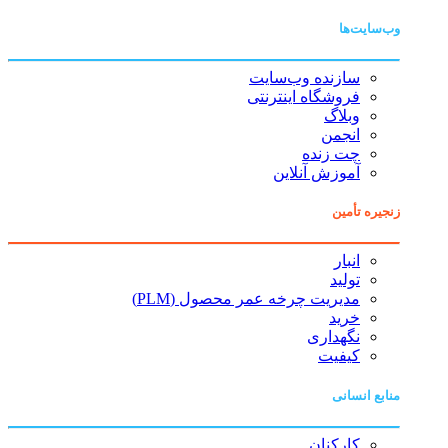
وب‌سایت‌ها
سازنده وب‌سایت
فروشگاه اینترنتی
وبلاگ
انجمن
چت زنده
آموزش آنلاین
زنجیره تأمین
انبار
تولید
مدیریت چرخه عمر محصول (PLM)
خرید
نگهداری
کیفیت
منابع انسانی
کارکنان