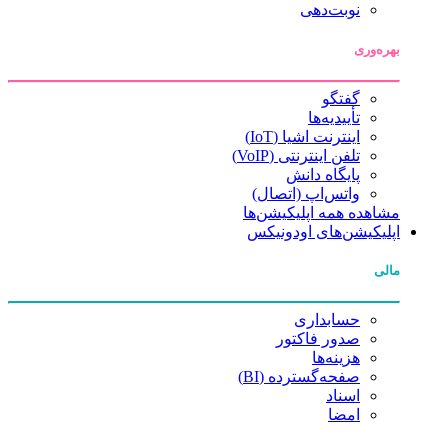
نوبت‌دهی
بهره‌وری
گفتگو
تأییدیه‌ها
اینترنت اشیا (IoT)
تلفن اینترنتی (VoIP)
پایگاه دانش
واتس‌اپ (اتصال)
مشاهده همه اپلیکیشن‌ها
اپلیکیشن‌های اودونیکس
مالی
حسابداری
صدور فاکتور
هزینه‌ها
صفحه‌گسترده (BI)
اسناد
امضا